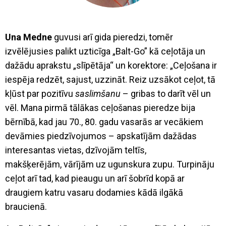
Una
Medne
guvusi arī gida pieredzi, tomēr
izvēlējusies palikt uzticīga „Balt-Go” kā ceļotāja un
dažādu aprakstu „slīpētāja“ un korektore: „Ceļošana ir
iespēja redzēt, sajust, uzzināt. Reiz uzsākot ceļot, tā
kļūst par pozitīvu
saslimšanu
– gribas to darīt vēl un
vēl. Mana pirmā tālākas ceļošanas pieredze bija
bērnībā, kad jau 70., 80. gadu vasarās ar vecākiem
devāmies piedzīvojumos – apskatījām dažādas
interesantas vietas, dzīvojām teltīs,
makšķerējām, vārījām uz ugunskura zupu. Turpināju
ceļot arī tad, kad pieaugu un arī šobrīd kopā ar
draugiem katru vasaru dodamies kādā ilgākā
braucienā.