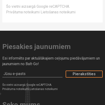
Šo vietni aizsargā Google reCAPTCHA.
Privātuma noteikumi
Lietošanas noteikumi
Piesakies jaunumiem
Esi informēts par aktuālākajiem ceļojumu piedāvājumiem un
jaunumiem no Balt-Go!
Jūsu e-pasts
Šo vietni aizsargā Google reCAPTCHA.
Privātuma noteikumi
Lietošanas noteikumi
Seko mums