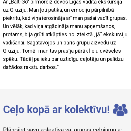
Ar „Balt-Go” pirmoreiz devos Līgas vadītā ekskursijā
uz Gruziju. Man ļoti patika, un emociju pārpilnībā
piekritu, kad viņa ierosināja arī man pašai vadīt grupas.
Un vēlāk, kad viņa atgādināja manu apņemšanos,
protams, bija grūti atkāpties no izteiktā „jā“ ekskursiju
vadīšanai. Sagatavojos un pāris grupu aizvedu uz
Gruziju. Tomēr man tas prasīja pārāk lielu dvēseles
spēku. Tādēļ palieku par uzticīgu ceļotāju un palīdzu
dažādos rakstu darbos.“
Ceļo kopā ar kolektīvu!
Plānojiet savu kolektīva vai grupas ceļojumu ar