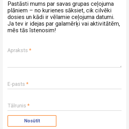
Pastāsti mums par savas grupas ceļojuma
plāniem – no kurienes sāksiet, cik cilvēki
dosies un kādi ir vēlamie ceļojuma datumi.
Ja tev ir idejas par galamērķi vai aktivitātēm,
mēs tās īstenosim!
Apraksts
*
E-pasts
*
Tālrunis
*