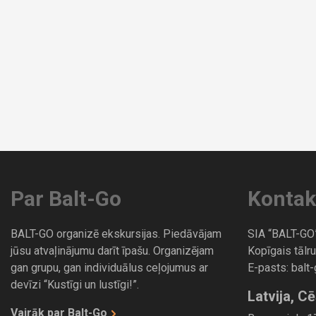
Par Balt-Go
Kontak
BALT-GO organizē ekskursijas. Piedāvājam
SIA “BALT-GO
jūsu atvaļinājumu darīt īpašu. Organizējam
Kopīgais tālru
gan grupu, gan individuālus ceļojumus ar
E-pasts:
balt
devīzi “Kustīgi un lustīgi!”.
Latvija, Cē
Vairāk par Balt-Go