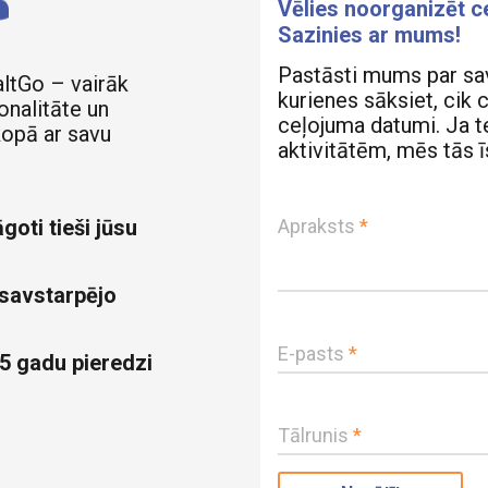
Vēlies noorganizēt 
Sazinies ar mums!
Pastāsti mums par sa
altGo – vairāk
kurienes sāksiet, cik 
onalitāte un
ceļojuma datumi. Ja te
kopā ar savu
aktivitātēm, mēs tās 
goti tieši jūsu
Apraksts
*
 savstarpējo
E-pasts
*
5 gadu pieredzi
Tālrunis
*