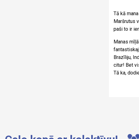
Tā kā mana 
Maršrutus ve
paši to ir ie
Manas mīļāk
fantastiska
Brazīliju, I
citur! Bet v
Tā ka, dodie