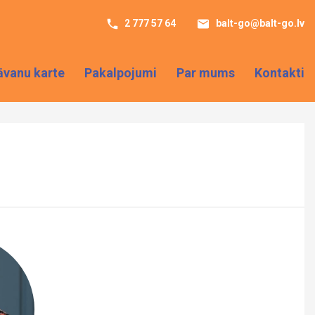
2 777 57 64
balt-go@balt-go.lv
āvanu karte
Pakalpojumi
Par mums
Kontakti