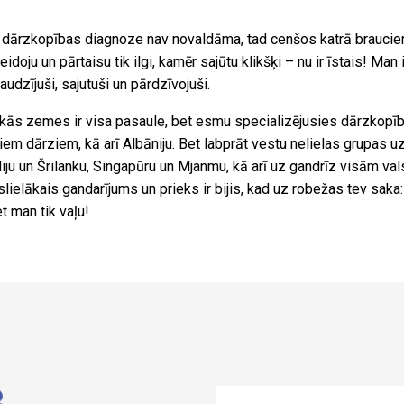
dārzkopības diagnoze nav novaldāma, tad cenšos katrā braucienā 
idoju un pārtaisu tik ilgi, kamēr sajūtu klikšķi – nu ir īstais! Man ir
raudzījuši, sajutuši un pārdzīvojuši.
ās zemes ir visa pasaule, bet esmu specializējusies dārzkopības 
jiem dārziem, kā arī Albāniju. Bet labprāt vestu nelielas grupas
ndiju un Šrilanku, Singapūru un Mjanmu, kā arī uz gandrīz visām va
islielākais gandarījums un prieks ir bijis, kad uz robežas tev saka
t man tik vaļu!