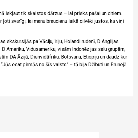
iekļaut tik skaistos dārzus – lai prieks pašai un citiem.
 ļoti svarīgi, lai manu braucienu laikā cilvēki justos, ka viņi
ekskursijās pa Vāciju, Īriju, Holandi rudenī, D Anglijas
 uz D Ameriku, Vidusameriku, visām Indonēzijas salu grupām,
lstīm DA Āzijā, Dienvidāfriku, Botsvanu, Etiopiju un daudz kur
: “Jūs esat pirmās no šīs valsts” – tā bija Džibuti un Brunejā.