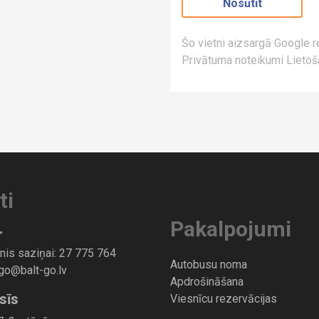
Šo vietni aizsargā Google
Privātuma noteikumi
Lietoš
ti
Pakalpojumi
”
nis saziņai:
27 775 764
Autobusu noma
-go@balt-go.lv
Apdrošināšana
sīs
Viesnīcu rezervācijas