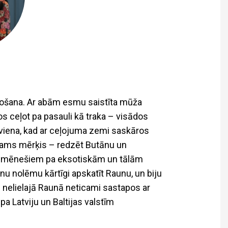
eļošana. Ar abām esmu saistīta mūža
os ceļot pa pasauli kā traka – visādos
ī viena, kad ar ceļojuma zemi saskāros
jams mērķis – redzēt Butānu un
jot mēnešiem pa eksotiskām un tālām
enu nolēmu kārtīgi apskatīt Raunu, un biju
 – nelielajā Raunā neticami sastapos ar
 Latviju un Baltijas valstīm