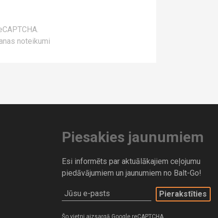
 reCAPTCHA.
anas noteikumi
Piesakies jaunumiem
Esi informēts par aktuālākajiem ceļojumu
piedāvājumiem un jaunumiem no Balt-Go!
Jūsu e-pasts
Šo vietni aizsargā Google reCAPTCHA.