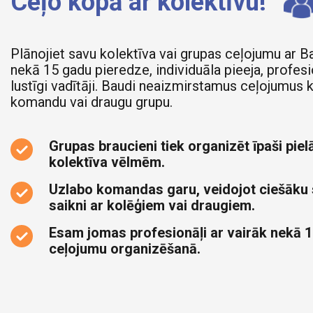
Ceļo kopā ar kolektīvu!
Plānojiet savu kolektīva vai grupas ceļojumu ar B
nekā 15 gadu pieredze, individuāla pieeja, profesi
lustīgi vadītāji. Baudi neaizmirstamus ceļojumus 
komandu vai draugu grupu.
Grupas braucieni tiek organizēt īpaši pielā
kolektīva vēlmēm.
Uzlabo komandas garu, veidojot ciešāku
saikni ar kolēģiem vai draugiem.
Esam jomas profesionāļi ar vairāk nekā 1
ceļojumu organizēšanā.