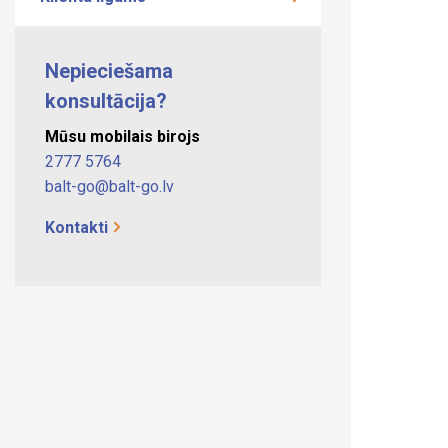
Nepieciešama
konsultācija?
Mūsu mobilais birojs
2777 5764
balt-go@balt-go.lv
Kontakti