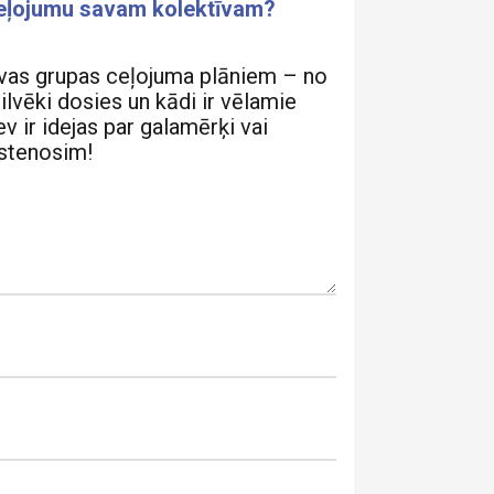
ceļojumu savam kolektīvam?
vas grupas ceļojuma plāniem – no
cilvēki dosies un kādi ir vēlamie
v ir idejas par galamērķi vai
īstenosim!