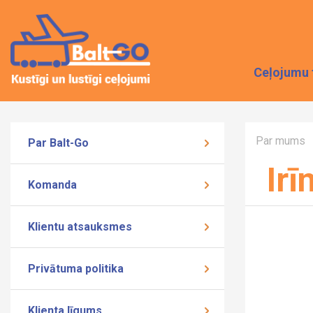
Ceļojumu 
Par mums
Par Balt-Go
Irī
Komanda
Klientu atsauksmes
Privātuma politika
Klienta līgums