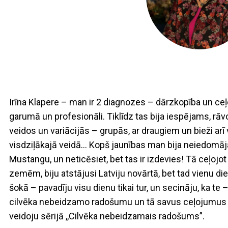
Irīna Klapere – man ir 2 diagnozes – dārzkopība un c
garumā un profesionāli. Tiklīdz tas bija iespējams, rāv
veidos un variācijās – grupās, ar draugiem un bieži ar
visdziļākajā veidā… Kopš jaunības man bija neiedomā
Mustangu, un neticēsiet, bet tas ir izdevies! Tā ceļo
zemēm, biju atstājusi Latviju novārtā, bet tad vienu di
šokā – pavadīju visu dienu tikai tur, un secināju, ka te
cilvēka nebeidzamo radošumu un tā savus ceļojumus pa
veidoju sērijā ,,Cilvēka nebeidzamais radošums”.