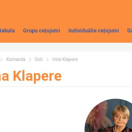
tabula
Grupu ceļojumi
Individuālie ceļojumi
D
Komanda
Gidi
Irīna Klapere
na Klapere