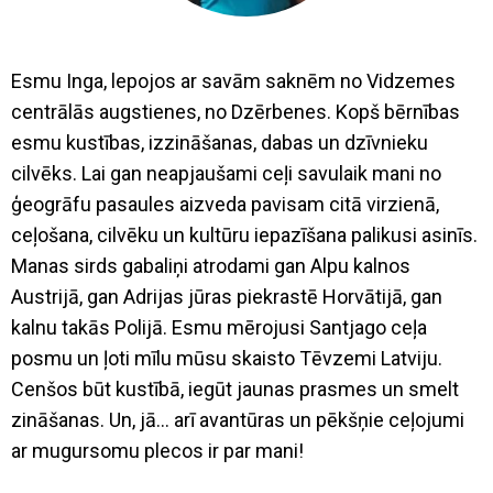
Esmu Inga, lepojos ar savām saknēm no Vidzemes
centrālās augstienes, no Dzērbenes. Kopš bērnības
esmu kustības, izzināšanas, dabas un dzīvnieku
cilvēks. Lai gan neapjaušami ceļi savulaik mani no
ģeogrāfu pasaules aizveda pavisam citā virzienā,
ceļošana, cilvēku un kultūru iepazīšana palikusi asinīs.
Manas sirds gabaliņi atrodami gan Alpu kalnos
Austrijā, gan Adrijas jūras piekrastē Horvātijā, gan
kalnu takās Polijā. Esmu mērojusi Santjago ceļa
posmu un ļoti mīlu mūsu skaisto Tēvzemi Latviju.
Cenšos būt kustībā, iegūt jaunas prasmes un smelt
zināšanas. Un, jā… arī avantūras un pēkšņie ceļojumi
ar mugursomu plecos ir par mani!