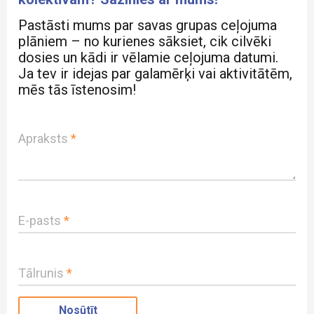
Pastāsti mums par savas grupas ceļojuma
plāniem – no kurienes sāksiet, cik cilvēki
dosies un kādi ir vēlamie ceļojuma datumi.
Ja tev ir idejas par galamērķi vai aktivitātēm,
mēs tās īstenosim!
Apraksts
*
E-pasts
*
Tālrunis
*