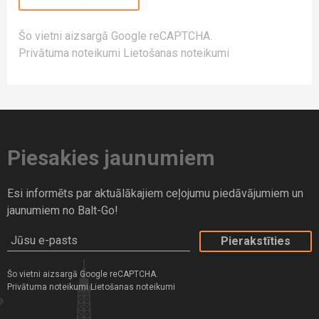
Šo vietni aizsargā Google reCAPTCHA.
Privātuma noteikumi
Lietošanas noteikumi
Piesakies jaunumiem
Esi informēts par aktuālākajiem ceļojumu piedāvājumiem un
jaunumiem no Balt-Go!
Jūsu e-pasts
Šo vietni aizsargā Google reCAPTCHA.
Privātuma noteikumi
Lietošanas noteikumi