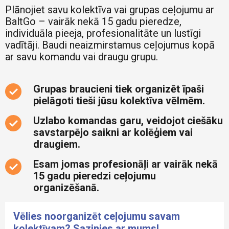
Plānojiet savu kolektīva vai grupas ceļojumu ar
BaltGo – vairāk nekā 15 gadu pieredze,
individuāla pieeja, profesionalitāte un lustīgi
vadītāji. Baudi neaizmirstamus ceļojumus kopā
ar savu komandu vai draugu grupu.
Grupas braucieni tiek organizēt īpaši
pielāgoti tieši jūsu kolektīva vēlmēm.
Uzlabo komandas garu, veidojot ciešāku
savstarpējo saikni ar kolēģiem vai
draugiem.
Esam jomas profesionāļi ar vairāk nekā
15 gadu pieredzi ceļojumu
organizēšanā.
Vēlies noorganizēt ceļojumu savam
kolektīvam? Sazinies ar mums!