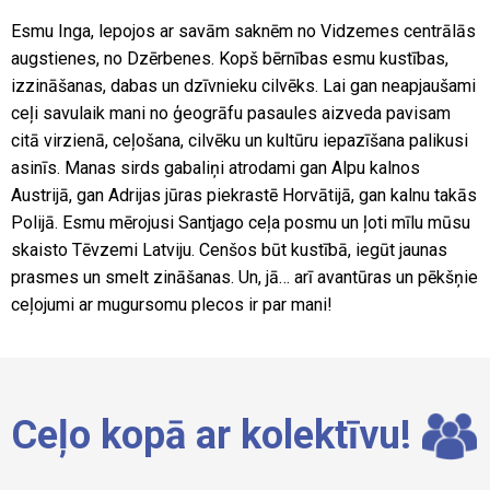
Esmu Inga, lepojos ar savām saknēm no Vidzemes centrālās
augstienes, no Dzērbenes. Kopš bērnības esmu kustības,
izzināšanas, dabas un dzīvnieku cilvēks. Lai gan neapjaušami
ceļi savulaik mani no ģeogrāfu pasaules aizveda pavisam
citā virzienā, ceļošana, cilvēku un kultūru iepazīšana palikusi
asinīs. Manas sirds gabaliņi atrodami gan Alpu kalnos
Austrijā, gan Adrijas jūras piekrastē Horvātijā, gan kalnu takās
Polijā. Esmu mērojusi Santjago ceļa posmu un ļoti mīlu mūsu
skaisto Tēvzemi Latviju. Cenšos būt kustībā, iegūt jaunas
prasmes un smelt zināšanas. Un, jā… arī avantūras un pēkšņie
ceļojumi ar mugursomu plecos ir par mani!
Ceļo kopā ar kolektīvu!