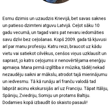
Esmu dzimis un uzaudzis Krievijā, bet savas saknes
un patieso dzimteni atguvu Latvijā. Ceļot sāku 10
gadu vecumā, un tagad vairs pat nevaru iedomāties
savu dzīvi bez ceļošanas. Kopš 2009. gada tā kļuvusi
arī par manu profesiju. Katru reizi, braucot uz kādu
vietu vai satiekot cilvēkus, cenšos viņus uzklausīt un
saprast, jo katrs ceļojums ir nenovērtējama enerģiju
apmaiņa. Mana pirmā izglītība ir mūzika, tādēļ nekad
nezaudēju saikni ar mākslu, atrodot tajā mierinājumu
un iedvesmu. Tā kā runāju arī franču valodā tad
labprāt aicinu ekskursijās arī uz Franciju. Tāpat Itāliju,
Spāniju, Zviedriju, Somiju un protams Baltiju.
Dodamies kopā izbaudīt šo skaisto pasauli!