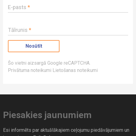
E-pasts
*
Tālrunis
*
Šo vietni aizsargā Google reCAPTCHA.
Privātuma noteikumi
Lietošanas noteikumi
Piesakies jaunumiem
Esi informēts par aktuālākajiem ceļojumu piedāvājumiem un