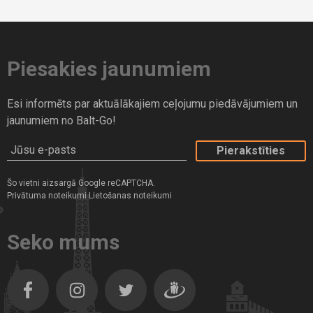
Piesakies jaunumiem
Esi informēts par aktuālākajiem ceļojumu piedāvājumiem un
jaunumiem no Balt-Go!
Jūsu e-pasts
Šo vietni aizsargā Google reCAPTCHA.
Privātuma noteikumi
Lietošanas noteikumi
Seko mums
Facebook
Instagram
Twitter
Dragiem.lv