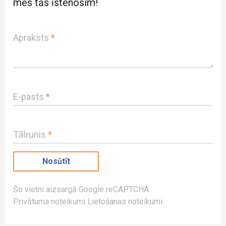
mēs tās īstenosim!
Apraksts
*
E-pasts
*
Tālrunis
*
Šo vietni aizsargā Google reCAPTCHA.
Privātuma noteikumi
Lietošanas noteikumi