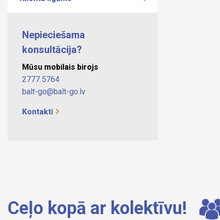
Nepieciešama
konsultācija?
Mūsu mobilais birojs
2777 5764
balt-go@balt-go.lv
Kontakti
Ceļo kopā ar kolektīvu!