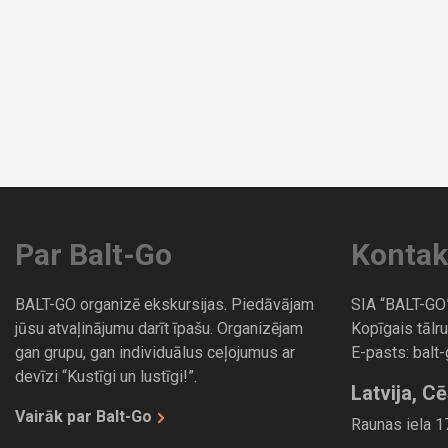
Par Balt-Go
Kontak
BALT-GO organizē ekskursijas. Piedāvājam
SIA “BALT-GO
jūsu atvaļinājumu darīt īpašu. Organizējam
Kopīgais tālru
gan grupu, gan individuālus ceļojumus ar
E-pasts:
balt
devīzi “Kustīgi un lustīgi!”.
Latvija, Cē
Vairāk par Balt-Go
Raunas iela 17