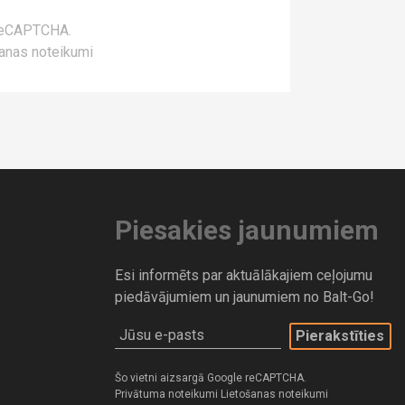
 reCAPTCHA.
anas noteikumi
Piesakies jaunumiem
Esi informēts par aktuālākajiem ceļojumu
piedāvājumiem un jaunumiem no Balt-Go!
Jūsu e-pasts
Šo vietni aizsargā Google reCAPTCHA.
Privātuma noteikumi
Lietošanas noteikumi