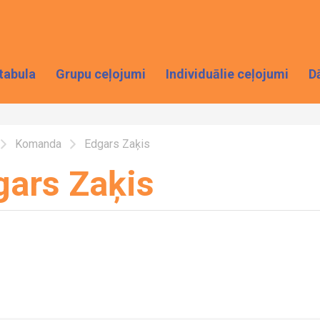
tabula
Grupu ceļojumi
Individuālie ceļojumi
D
Komanda
Edgars Zaķis
gars Zaķis