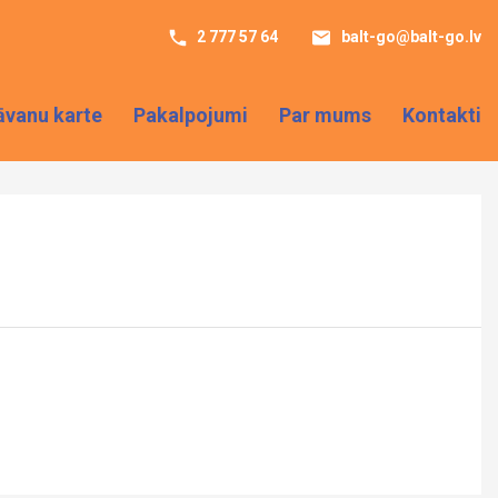
2 777 57 64
balt-go@balt-go.lv
āvanu karte
Pakalpojumi
Par mums
Kontakti