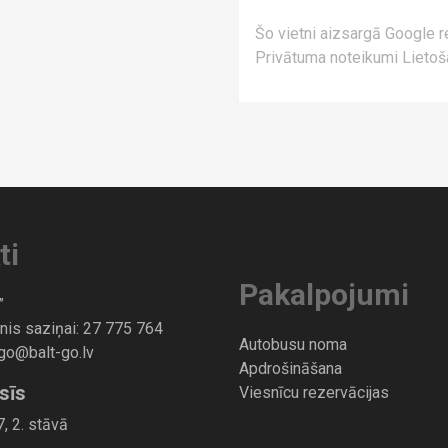
Šo vietni aizsargā Google
Privātuma noteikumi
Lietoš
ti
Pakalpojumi
”
nis saziņai:
27 775 764
Autobusu noma
-go@balt-go.lv
Apdrošināšana
sīs
Viesnīcu rezervācijas
, 2. stāvā