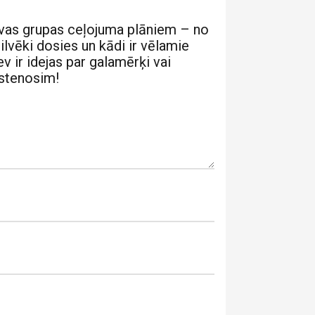
vas grupas ceļojuma plāniem – no
cilvēki dosies un kādi ir vēlamie
v ir idejas par galamērķi vai
īstenosim!