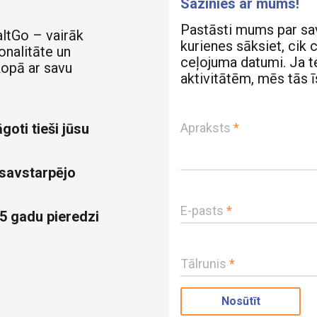
Sazinies ar mums!
Pastāsti mums par sa
altGo – vairāk
kurienes sāksiet, cik 
onalitāte un
ceļojuma datumi. Ja te
kopā ar savu
aktivitātēm, mēs tās 
goti tieši jūsu
Apraksts
*
 savstarpējo
E-pasts
*
5 gadu pieredzi
Tālrunis
*