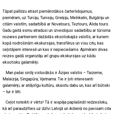
Tāpat palīdzu atrast piemērotākos čarterlidojumus,
piemēram, uz Turciju, Tunisiju, Grieķiju, Melnkalni, Bulgāriju un
citām valstīm, sadarbībā ar Novatours, Teztours, Alida tours.
Gadu gaitā esmu atradusi un izveidojusi sadarbību ar tūrisma
nozares partneriem dažādās eksotiskajās valstīs, ar kuriem
kopā nodrošinām ekskursijas, transfērus un visu citu, kas
ceļotājiem interesē un kas ir nepieciešams. Apmēram divas
reizes gadā organizēju arī grupu ekskursijas uz kādu
eksotisku galamērķi.
Man pašai sirdij vistuvākās ir Āzijas valstis – Taizeme,
Malaizija, Singapūra, Vjetnama. Tie ir ļoti interesanti
galamērķi, ar atšķirīgu kultūru, skaistu dabu un, kas arī būtiski
– tur ir lēti.
Ceļot noteikti ir vērts! Tā ir iespēja paplašināt redzesloku,
kā arī paraudzīties uz dzīvi Latvijā un ikdienā no pavisam cita