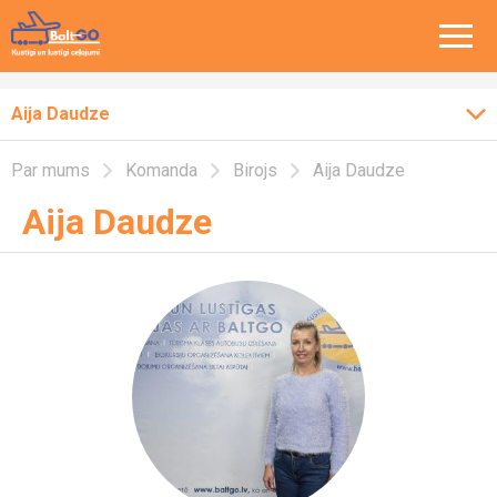
Aija Daudze
Par mums
Komanda
Birojs
Aija Daudze
Par Balt-Go
Aija Daudze
Komanda
Klientu atsauksmes
Privātuma politika
Klienta līgums