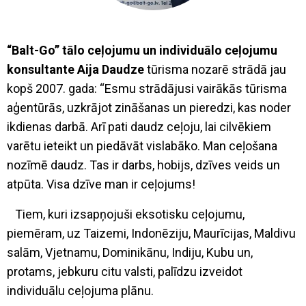
“Balt-Go” tālo ceļojumu un individuālo ceļojumu
konsultante Aija Daudze
tūrisma nozarē strādā jau
kopš 2007. gada: “Esmu strādājusi vairākās tūrisma
aģentūrās, uzkrājot zināšanas un pieredzi, kas noder
ikdienas darbā. Arī pati daudz ceļoju, lai cilvēkiem
varētu ieteikt un piedāvāt vislabāko. Man ceļošana
nozīmē daudz. Tas ir darbs, hobijs, dzīves veids un
atpūta. Visa dzīve man ir ceļojums!
Tiem, kuri izsapņojuši eksotisku ceļojumu,
piemēram, uz Taizemi, Indonēziju, Maurīcijas, Maldivu
salām, Vjetnamu, Dominikānu, Indiju, Kubu un,
protams, jebkuru citu valsti, palīdzu izveidot
individuālu ceļojuma plānu.