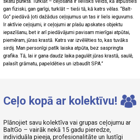
skatu punkta. Turklāt – ceļošana ir lielisks veids, kā atpūsties
gan fiziski, gan garīgi, turklāt – tieši tā, kā katrs vēlas. “Balt-
Go” piedāvā ļoti dažādus ceļojumus un tas ir liels ieguvums.
Ir aktīvie ceļojumi, ir ceļojumi ar plašu apskates objektu
iepazīšanu, bet ir arī piedāvājumi pavisam mierīgai atpūtai,
piemēram, jūras krastā. Katrs var izvēlēties to, kas tuvāks
sirdij. Man personīgi patīk laiska atpūta, bez saspringta
grafika. Tā, lai ir gana daudz laika pagulēt jūras krastā, saulē,
palasīt grāmatu, papeldēties un izbaudīt SPA.”
Ceļo kopā ar kolektīvu!
Plānojiet savu kolektīva vai grupas ceļojumu ar
BaltGo – vairāk nekā 15 gadu pieredze,
individuāla pieeja, profesionalitāte un lustīgi