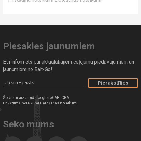
Piesakies jaunumiem
Esi informēts par aktuālākajiem ceļojumu piedāvājumiem un
jaunumiem no Balt-Go!
Jūsu e-pasts
Šo vietni aizsargā Google reCAPTCHA.
Privātuma noteikumi
Lietošanas noteikumi
Seko mums
Facebook
Instagram
Twitter
Dragiem.lv