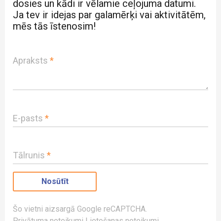
dosies un kādi ir vēlamie ceļojuma datumi.
Ja tev ir idejas par galamērķi vai aktivitātēm,
mēs tās īstenosim!
Apraksts
*
E-pasts
*
Tālrunis
*
Šo vietni aizsargā Google reCAPTCHA.
Privātuma noteikumi
Lietošanas noteikumi