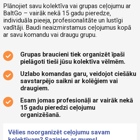
Plānojiet savu kolektīva vai grupas ceļojumu ar
BaltGo – vairāk nekā 15 gadu pieredze,
individuāla pieeja, profesionalitāte un lustīgi
vadītāji. Baudi neaizmirstamus ceļojumus kopā
ar savu komandu vai draugu grupu.
Grupas braucieni tiek organizēt īpaši
pielāgoti tieši jūsu kolektīva vēlmēm.
Uzlabo komandas garu, veidojot ciešāku
savstarpējo saikni ar kolēģiem vai
draugiem.
Esam jomas profesionāļi ar vairāk nekā
15 gadu pieredzi ceļojumu
organizēšanā.
Vēlies noorganizēt ceļojumu savam
kolektīvam? Sazinies ar mums!