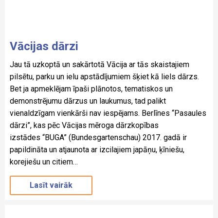
Vācijas dārzi
Jau tā uzkoptā un sakārtotā Vācija ar tās skaistajiem
pilsētu, parku un ielu apstādījumiem šķiet kā liels dārzs.
Bet ja apmeklējam īpaši plānotos, tematiskos un
demonstrējumu dārzus un laukumus, tad palikt
vienaldzīgam vienkārši nav iespējams. Berlīnes “Pasaules
dārzi”, kas pēc Vācijas mēroga dārzkopības
izstādes “BUGA” (Bundesgartenschau) 2017. gadā ir
papildināta un atjaunota ar izcilajiem japāņu, ķīniešu,
korejiešu un citiem…
Lasīt vairāk