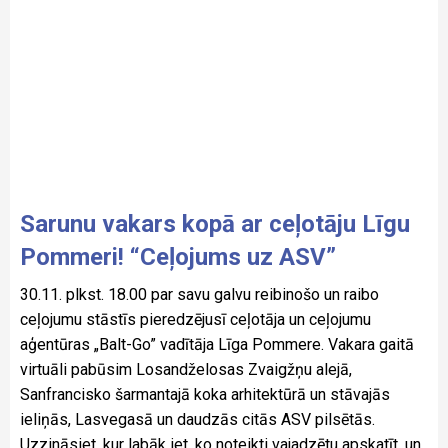
Sarunu vakars kopā ar ceļotāju Līgu
Pommeri! “Ceļojums uz ASV”
30.11. plkst. 18.00 par savu galvu reibinošo un raibo
ceļojumu stāstīs pieredzējusī ceļotāja un ceļojumu
aģentūras „Balt-Go” vadītāja Līga Pommere. Vakara gaitā
virtuāli pabūsim Losandželosas Zvaigžņu alejā,
Sanfrancisko šarmantajā koka arhitektūrā un stāvajās
ieliņās, Lasvegasā un daudzās citās ASV pilsētās.
Uzzināsiet, kur labāk iet, ko noteikti vajadzētu apskatīt, un