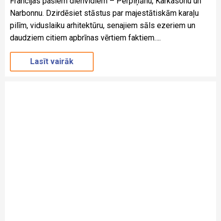
Francijas pašiem dienvidiem – Perpiņānu, Karkasonu un
Narbonnu. Dzirdēsiet stāstus par majestātiskām karaļu
pilīm, viduslaiku arhitektūru, senajiem sāls ezeriem un
daudziem citiem apbrīnas vērtiem faktiem….
Lasīt vairāk