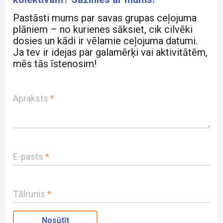
Pastāsti mums par savas grupas ceļojuma
plāniem – no kurienes sāksiet, cik cilvēki
dosies un kādi ir vēlamie ceļojuma datumi.
Ja tev ir idejas par galamērķi vai aktivitātēm,
mēs tās īstenosim!
Apraksts
*
E-pasts
*
Tālrunis
*