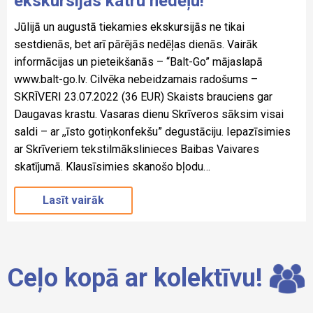
ekskursijās katru nedēļu!
Jūlijā un augustā tiekamies ekskursijās ne tikai
sestdienās, bet arī pārējās nedēļas dienās. Vairāk
informācijas un pieteikšanās – “Balt-Go” mājaslapā
www.balt-go.lv. Cilvēka nebeidzamais radošums –
SKRĪVERI 23.07.2022 (36 EUR) Skaists brauciens gar
Daugavas krastu. Vasaras dienu Skrīveros sāksim visai
saldi – ar ,,īsto gotiņkonfekšu” degustāciju. Iepazīsimies
ar Skrīveriem tekstilmākslinieces Baibas Vaivares
skatījumā. Klausīsimies skanošo bļodu…
Lasīt vairāk
Ceļo kopā ar kolektīvu!