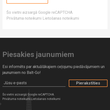
Šo vietni aizsargā Google reCAPTCHA.
Privātuma noteikumi
Lietošanas noteikumi
Piesakies jaunumiem
Esi informēts par aktuālākajiem ceļojumu piedāvājumiem un
jaunumiem no Balt-Go!
Jūsu e-pasts
Šo vietni aizsargā Google reCAPTCHA.
Privātuma noteikumi
Lietošanas noteikumi