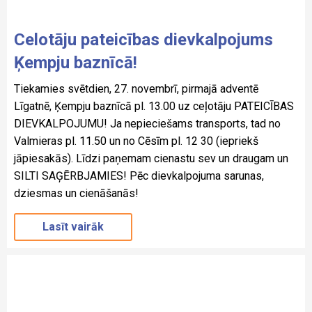
Celotāju pateicības dievkalpojums
Ķempju baznīcā!
Tiekamies svētdien, 27. novembrī, pirmajā adventē
Līgatnē, Ķempju baznīcā pl. 13.00 uz ceļotāju PATEICĪBAS
DIEVKALPOJUMU! Ja nepieciešams transports, tad no
Valmieras pl. 11.50 un no Cēsīm pl. 12 30 (iepriekš
jāpiesakās). Līdzi paņemam cienastu sev un draugam un
SILTI SAĢĒRBJAMIES! Pēc dievkalpojuma sarunas,
dziesmas un cienāšanās!
Lasīt vairāk