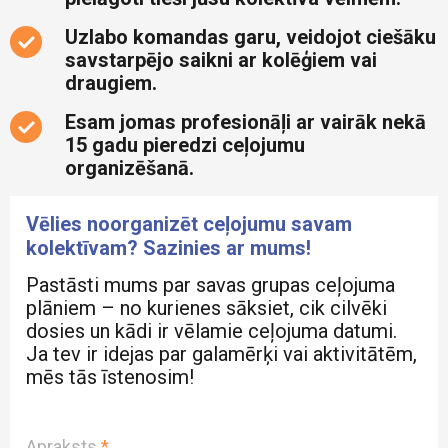
Uzlabo komandas garu, veidojot ciešāku
savstarpējo saikni ar kolēģiem vai
draugiem.
Esam jomas profesionāļi ar vairāk nekā
15 gadu pieredzi ceļojumu
organizēšanā.
Vēlies noorganizēt ceļojumu savam
kolektīvam? Sazinies ar mums!
Pastāsti mums par savas grupas ceļojuma
plāniem – no kurienes sāksiet, cik cilvēki
dosies un kādi ir vēlamie ceļojuma datumi.
Ja tev ir idejas par galamērķi vai aktivitātēm,
mēs tās īstenosim!
Apraksts
*