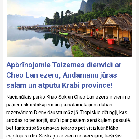
Apbrīnojamie Taizemes dienvidi ar
Cheo Lan ezeru, Andamanu jūras
salām un atpūtu Krabi provincē!
Nacionālais parks Khao Sok un Cheo Lan ezers ir vieni no
pašiem skaistākajiem un pazīstamākajiem dabas
rezervātiem Dienvidaustrumāzijā. Tropiskie džungļi, kas
atrodas to teritorijā, atzīti par pašiem senākajiem pasaulē,
bet fantastiskās ainavas iekaros pat visizlutinātāko
ceļotāju sirdis. Saskaņā ar vienu no versijām, tieši šīs