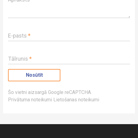
E-pasts
*
Tālrunis
*
Šo vietni aizsargā Google reCAPTCHA.
Privātuma noteikumi
Lietošanas noteikumi