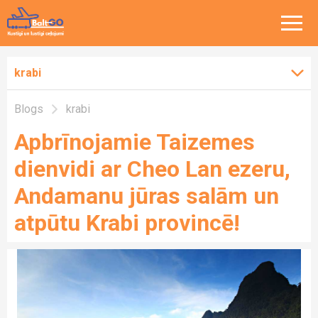
krabi
Blogs
krabi
Aktualitātes
Apbrīnojamie Taizemes
Balt-Go ceļo
dienvidi ar Cheo Lan ezeru,
Andamanu jūras salām un
Vispārēji
atpūtu Krabi provincē!