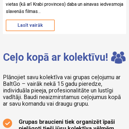
vietas (kā arī Krabi provinces) daba un ainavas iedvesmoja
slavenās filmas…
Lasīt vairāk
Ceļo kopā ar kolektīvu!
Plānojiet savu kolektīva vai grupas ceļojumu ar
BaltGo – vairāk nekā 15 gadu pieredze,
individuāla pieeja, profesionalitāte un lustīgi
vadītāji. Baudi neaizmirstamus ceļojumus kopā
ar savu komandu vai draugu grupu.
Grupas braucieni tiek organizēt īpaši
pielāgoti tieši jūsu kolektīva vēlmēm.