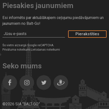
Piesakies jaunumiem
Esi informēts par aktuālākajiem ceļojumu piedāvājumiem un
jaunumiem no Balt-Go!
Jūsu e-pasts
Šo vietni aizsargā Google reCAPTCHA.
Privātuma noteikumi
Lietošanas noteikumi
Seko mums
Facebook
Instagram
Twitter
Dragiem.lv
©2026 SIA “BALT-GO”