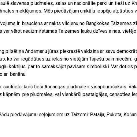
aulē slavenas pludmales, salas un nacionālie parki un tieši uz 
dmales meklējumos. Mēs piedāvājam unikālu iespēju atpūsties 
vojums ir brauciens ar nakts vilcienu no Bangkokas Taizemes zie
 var vērot neaizmirstamas Taizemes lauku dzīves ainas, vietējo
 pilsētiņa Andamanu jūras piekrastē valdzina ar savu demokrāti
us, ko var iegādāties uz ielas no vietējām Tajiešu saimniecēm: g
uglu koktiļus, par to samaksājot pavisam simboliski. Var doties 
to ar banānu.
ir saulriets, kurš tieši Aonangas pludmalē ir visapburošākais. Va
 kāpnēm pie pludmales, vai vienkārši pastaigājas, cenšoties iem
žādu piedāvājumu ceļojumiem uz Taizemi: Pataija, Puketa, Kočang