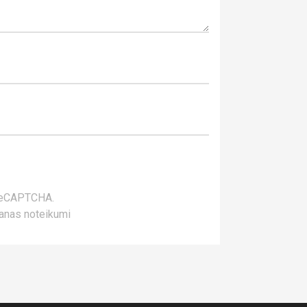
 reCAPTCHA.
anas noteikumi