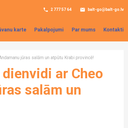
2 777 57 64
balt-go@balt-go.lv
āvanu karte
Pakalpojumi
Par mums
Kontakti
Andamanu jūras salām un atpūtu Krabi provincē!
dienvidi ar Cheo
ūras salām un