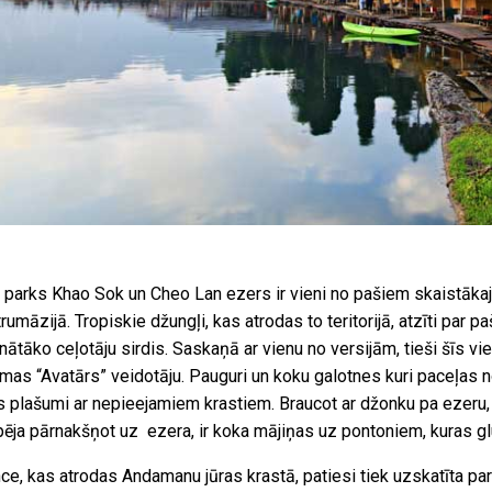
 parks Khao Sok un Cheo Lan ezers ir vieni no pašiem skaistāk
rumāzijā. Tropiskie džungļi, kas atrodas to teritorijā, atzīti par
inātāko ceļotāju sirdis. Saskaņā ar vienu no versijām, tieši šīs v
mas “Avatārs” veidotāju. Pauguri un koku galotnes kuri paceļas no
 plašumi ar nepieejamiem krastiem. Braucot ar džonku pa ezeru, p
pēja pārnakšņot uz ezera, ir koka mājiņas uz pontoniem, kuras gl
nce, kas atrodas Andamanu jūras krastā, patiesi tiek uzskatīta pa