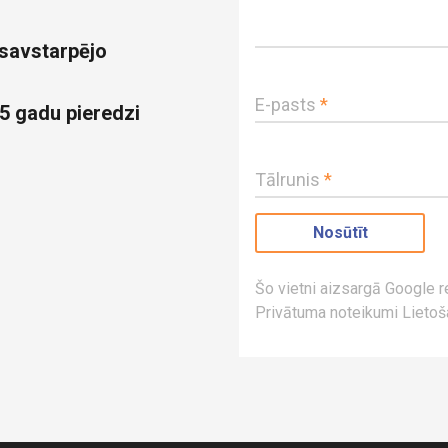
 savstarpējo
E-pasts
*
5 gadu pieredzi
Tālrunis
*
Šo vietni aizsargā Google
Privātuma noteikumi
Lietoš