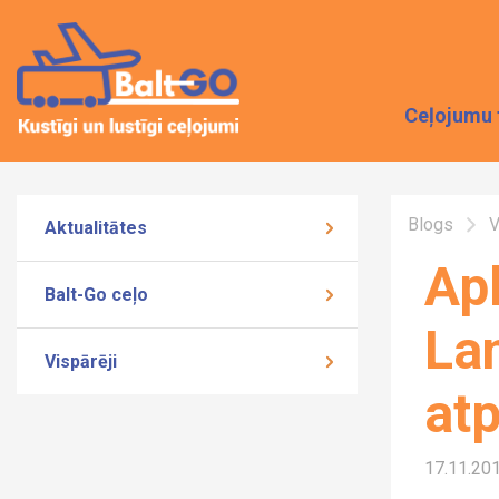
Ceļojumu 
Blogs
V
Aktualitātes
Ap
Balt-Go ceļo
La
Vispārēji
atp
17.11.20