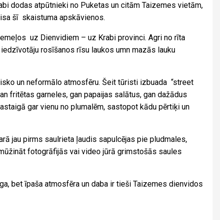
Krabi dodas atpūtnieki no Puketas un citām Taizemes vietām,
visa šī skaistuma apskāvienos.
meļos uz Dienvidiem – uz Krabi provinci. Agri no rīta
 iedzīvotāju rosīšanos rīsu laukos umn mazās lauku
sko un neformālo atmosfēru. Šeit tūristi izbuada “street
an fritētas garneles, gan papaijas salātus, gan dažādus
pastaigā gar vienu no plumalēm, sastopot kādu pērtiķi un
karā jau pirms saulrieta ļaudis sapulcējas pie pludmales,
ūžināt fotogrāfijās vai video jūrā grimstošās saules
a, bet īpaša atmosfēra un daba ir tieši Taizemes dienvidos