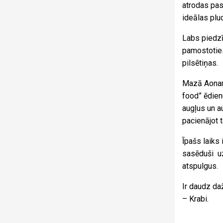
atrodas pas
ideālas plu
Labs piedzī
pamostoties
pilsētiņas.
Mazā Aonang
food” ēdien
augļus un a
pacienājot 
Īpašs laiks 
sasēduši uz
atspulgus.
Ir daudz da
– Krabi.