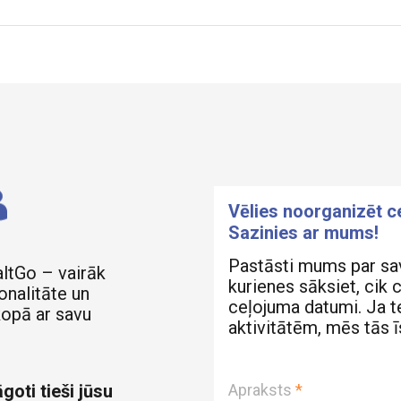
Vēlies noorganizēt 
Sazinies ar mums!
Pastāsti mums par sa
altGo – vairāk
kurienes sāksiet, cik 
onalitāte un
ceļojuma datumi. Ja te
kopā ar savu
aktivitātēm, mēs tās 
goti tieši jūsu
Apraksts
*