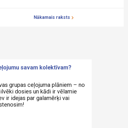
Nākamais
raksts
ceļojumu savam kolektīvam?
vas grupas ceļojuma plāniem – no
cilvēki dosies un kādi ir vēlamie
v ir idejas par galamērķi vai
īstenosim!