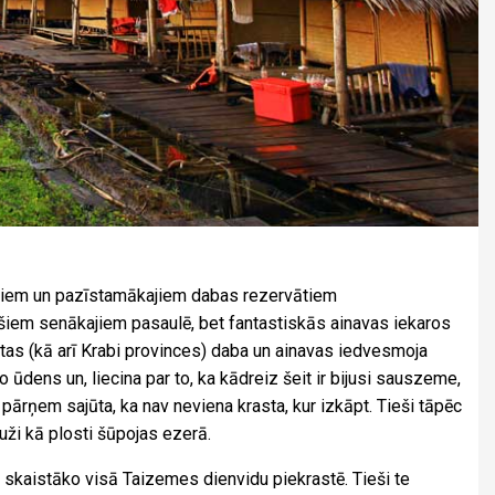
ajiem un pazīstamākajiem dabas rezervātiem
 pašiem senākajiem pasaulē, bet fantastiskās ainavas iekaros
ietas (kā arī Krabi provinces) daba un ainavas iedvesmoja
 ūdens un, liecina par to, ka kādreiz šeit ir bijusi sauszeme,
ārņem sajūta, ka nav neviena krasta, kur izkāpt. Tieši tāpēc
uži kā plosti šūpojas ezerā.
r skaistāko visā Taizemes dienvidu piekrastē. Tieši te