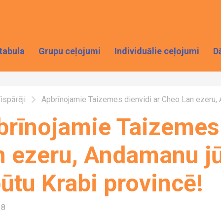
tabula
Grupu ceļojumi
Individuālie ceļojumi
D
ispārēji
Apbrīnojamie Taizemes dienvidi ar Cheo Lan ezeru, 
brīnojamie Taizemes 
n ezeru, Andamanu j
ūtu Krabi provincē!
18