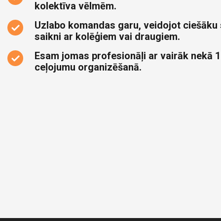
kolektīva vēlmēm.
Uzlabo komandas garu, veidojot ciešāku
saikni ar kolēģiem vai draugiem.
Esam jomas profesionāļi ar vairāk nekā 1
ceļojumu organizēšanā.