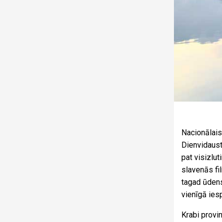
Nacionālais
Dienvidaust
pat visizlut
slavenās fil
tagad ūdens
vienīgā ies
Krabi provi