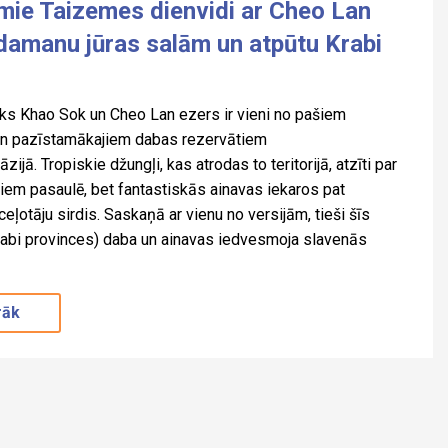
mie Taizemes dienvidi ar Cheo Lan
damanu jūras salām un atpūtu Krabi
ks Khao Sok un Cheo Lan ezers ir vieni no pašiem
un pazīstamākajiem dabas rezervātiem
ijā. Tropiskie džungļi, kas atrodas to teritorijā, atzīti par
em pasaulē, bet fantastiskās ainavas iekaros pat
ceļotāju sirdis. Saskaņā ar vienu no versijām, tieši šīs
Krabi provinces) daba un ainavas iedvesmoja slavenās
rāk