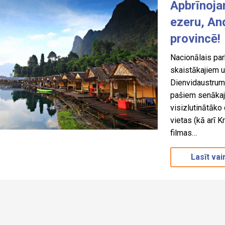
Apbrīnoja
ezeru, An
provincē!
Nacionālais par
skaistākajiem 
Dienvidaustrumāz
pašiem senākaji
visizlutinātāko 
vietas (kā arī 
filmas…
Lasīt vai