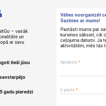
Vēlies noorganizēt 
Sazinies ar mums!
Pastāsti mums par sa
altGo – vairāk
kurienes sāksiet, cik 
onalitāte un
ceļojuma datumi. Ja te
kopā ar savu
aktivitātēm, mēs tās 
goti tieši jūsu
Apraksts
*
 savstarpējo
E-pasts
*
5 gadu pieredzi