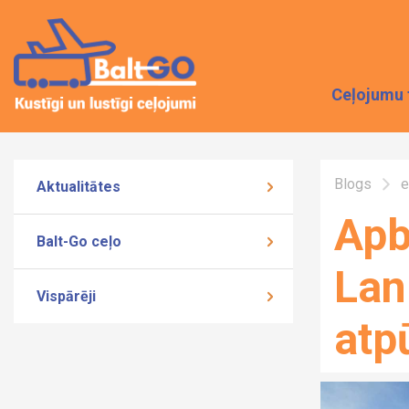
Ceļojumu 
Blogs
e
Aktualitātes
Apb
Balt-Go ceļo
Lan
Vispārēji
atp