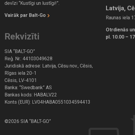
devīzi “Kustīgi un lustīgi!”.
Latvija, Cē
Vairāk par Balt-Go
Raunas iela 17
Otrdienās un
Rekvizīti
pl. 10.00 – 1
SIA “BALT-GO”
Reģ. Nr.: 44103049628
Juridiskā adrese: Latvija, Cēsu nov., Cēsis,
Rīgas iela 20-1
Cēsis, LV-4101
Banka: “Swedbank” AS
Bankas kods: HABALV22
Konts (EUR): LV04HABA0551034594413
©2026 SIA “BALT-GO”