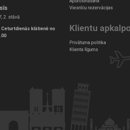
Apdrošināšana
sīs
Viesnīcu rezervācijas
, 2. stāvā
Klientu apkalp
 Ceturtdienās klātienē no
7.00
Privātuma politika
Klienta līgums