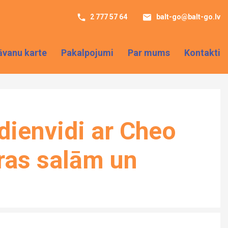
2 777 57 64
balt-go@balt-go.lv
āvanu karte
Pakalpojumi
Par mums
Kontakti
dienvidi ar Cheo
ras salām un