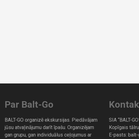
Par Balt-Go
Kontak
BALT-GO organizē ekskursijas. Piedāvājam
SIA “BALT-GO
jūsu atvaļinājumu darīt īpašu. Organizējam
Kopīgais tālru
gan grupu, gan individuālus ceļojumus ar
E-pasts:
balt