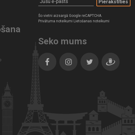
Jūsu e-pasts
Šo vietni aizsargā Google reCAPTCHA.
Privātuma noteikumi
Lietošanas noteikumi
ošana
Seko mums
Facebook
Instagram
Twitter
Dragiem.lv