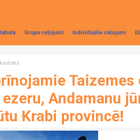
tabula
Grupu ceļojumi
Individuālie ceļojumi
D
ksotisks
rīnojamie Taizemes 
 ezeru, Andamanu jū
ūtu Krabi provincē!