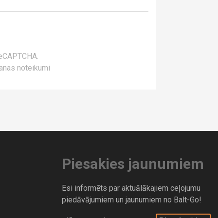
 reCAPTCHA.
anas noteikumi
Piesakies jaunumiem
Esi informēts par aktuālākajiem ceļojumu
piedāvājumiem un jaunumiem no Balt-Go!