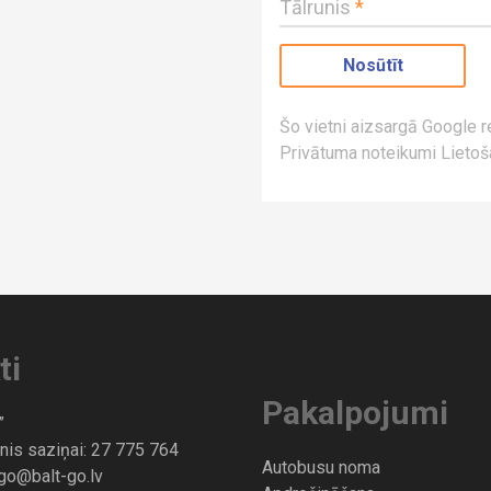
Tālrunis
*
Šo vietni aizsargā Google
Privātuma noteikumi
Lietoš
ti
Pakalpojumi
”
nis saziņai:
27 775 764
Autobusu noma
-go@balt-go.lv