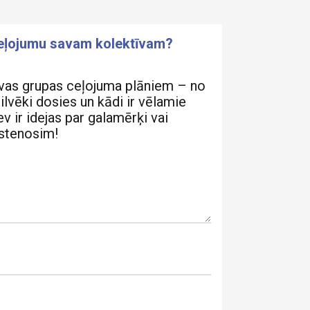
ceļojumu savam kolektīvam?
vas grupas ceļojuma plāniem – no
cilvēki dosies un kādi ir vēlamie
v ir idejas par galamērķi vai
īstenosim!