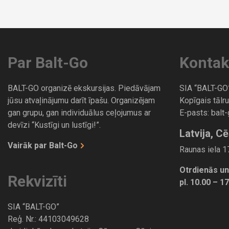
Par Balt-Go
Kontak
BALT-GO organizē ekskursijas. Piedāvājam
SIA “BALT-GO
jūsu atvaļinājumu darīt īpašu. Organizējam
Kopīgais tālru
gan grupu, gan individuālus ceļojumus ar
E-pasts:
balt
devīzi “Kustīgi un lustīgi!”.
Latvija, Cē
Vairāk par Balt-Go
Raunas iela 17
Otrdienās un
Rekvizīti
pl. 10.00 – 1
SIA “BALT-GO”
Reģ. Nr.: 44103049628