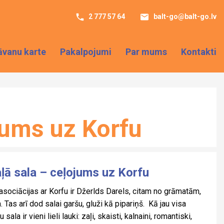
2 777 57 64
balt-go@balt-go.lv
āvanu karte
Pakalpojumi
Par mums
Kontakti
jums uz Korfu
ā sala – ceļojums uz Korfu
asociācijas ar Korfu ir Džerlds Darels, citam no grāmatām,
. Tas arī dod salai garšu, gluži kā pipariņš. Kā jau visa
u sala ir vieni lieli lauki: zaļi, skaisti, kalnaini, romantiski,