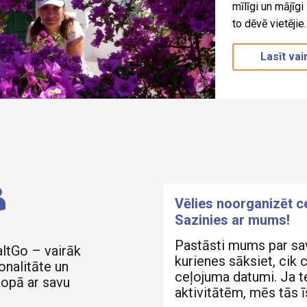
mīlīgi un mājīgi
to dēvē vietējie
Lasīt vai
Vēlies noorganizēt 
Sazinies ar mums!
Pastāsti mums par sa
altGo – vairāk
kurienes sāksiet, cik 
onalitāte un
ceļojuma datumi. Ja te
kopā ar savu
aktivitātēm, mēs tās 