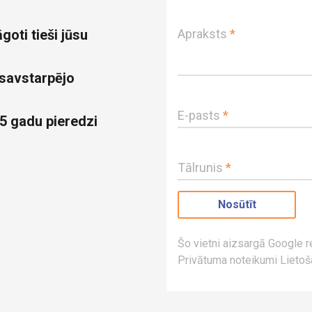
goti tieši jūsu
Apraksts
*
 savstarpējo
E-pasts
*
5 gadu pieredzi
Tālrunis
*
Šo vietni aizsargā Google
Privātuma noteikumi
Lietoš