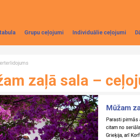
tabula
Grupu ceļojumi
Individuālie ceļojumi
D
erterlidojums
am zaļā sala – ceļo
Mūžam zaļ
Parasti pirmās 
citam no seriāla
Grieķija, arī Korf