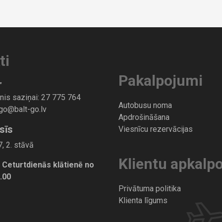
ti
Pakalpojumi
”
nis saziņai:
27 775 764
Autobusu noma
-go@balt-go.lv
Apdrošināšana
sīs
Viesnīcu rezervācijas
, 2. stāvā
Klientu apkalp
 Ceturtdienās klātienē no
7.00
Privātuma politika
Klienta līgums