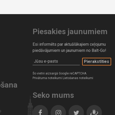
Piesakies jaunumiem
Esi informēts par aktuālākajiem ceļojumu
piedāvājumiem un jaunumiem no Balt-Go!
Jūsu e-pasts
Šo vietni aizsargā Google reCAPTCHA.
Privātuma noteikumi
Lietošanas noteikumi
ošana
Seko mums
Facebook
Instagram
Twitter
Dragiem.lv