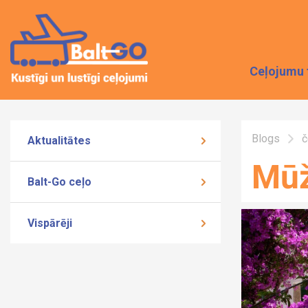
Ceļojumu 
Blogs
č
Aktualitātes
Mūž
Balt-Go ceļo
Vispārēji