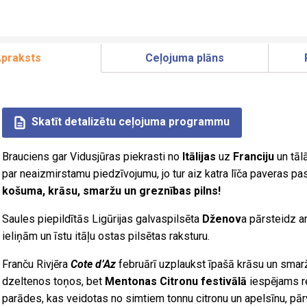
praksts
Ceļojuma plāns
Skatīt detalizētu ceļojuma programmu
Brauciens gar Vidusjūras piekrasti no
Itālijas
uz
Franciju
un tāl
par neaizmirstamu piedzīvojumu, jo tur aiz katra līča paveras pas
košuma, krāsu, smaržu un greznības pilns!
Saules piepildītās Ligūrijas galvaspilsēta
Dženov
a pārsteidz a
ieliņām un īstu itāļu ostas pilsētas raksturu.
Franču Rivjēra
Cote d’Az
februārī uzplaukst īpašā krāsu un sma
dzeltenos toņos, bet
Mentonas Citronu festivālā
iespējams re
parādes, kas veidotas no simtiem tonnu citronu un apelsīnu, pārv