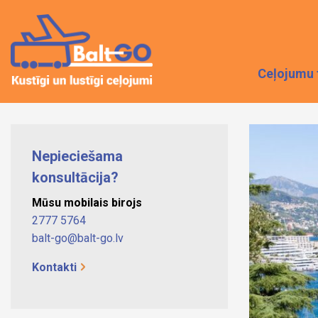
Ceļojumu 
Nepieciešama
konsultācija?
Mūsu mobilais birojs
2777 5764
balt-go@balt-go.lv
Kontakti