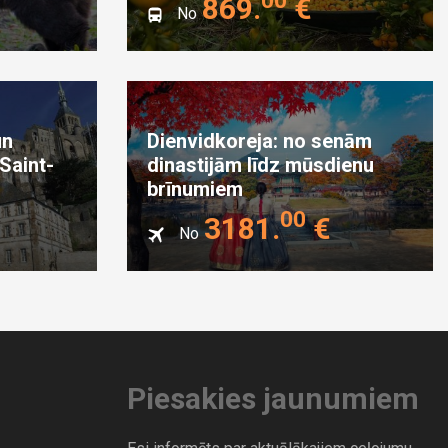
869
.
€
No
un
Dienvidkoreja: no senām
Saint-
dinastijām līdz mūsdienu
brīnumiem
00
3181
.
€
No
Piesakies jaunumiem