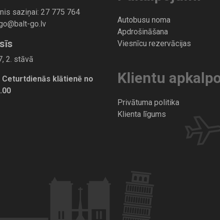
”
nis saziņai:
27 775 764
Autobusu noma
-go@balt-go.lv
Apdrošināšana
sīs
Viesnīcu rezervācijas
, 2. stāvā
Klientu apkalp
 Ceturtdienās klātienē no
7.00
Privātuma politika
Klienta līgums