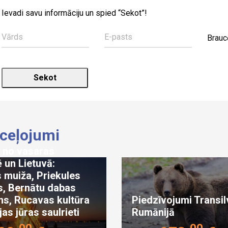
Ievadi savu informāciju un spied “Sekot”!
Brauc
 ceļojumi
 no vasaras
 un Lietuvā:
 muiža, Priekules
s, Bernātu dabas
ms, Rucavas kultūra
Piedzīvojumi Transil
jas jūras saulrieti
Rumānijā
00
00