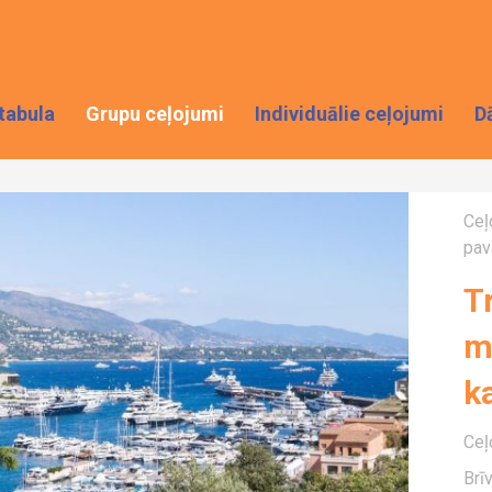
tabula
Grupu ceļojumi
Individuālie ceļojumi
D
Ceļ
pav
Tr
m
k
Ceļ
Brī