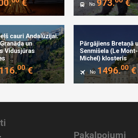
00
.
€
973
.
€
No
eļš cauri Andalūzijai.
 Granāda un
Pārgājiens Bretaņā 
s Vidusjūras
Senmišela (Le Mont-
es
Michel) klosteris
00
00
116
.
€
1496
.
€
No
ti
Pakalpojumi