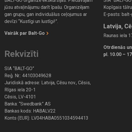
BALT-GO organizē ekskursijas. Piedāvājam
SIA “BALT-GO
jūsu atvaļinājumu darīt īpašu. Organizējam
Kopīgais tālru
gan grupu, gan individuālus ceļojumus ar
E-pasts:
balt
devīzi “Kustīgi un lustīgi!”.
Latvija, Cē
Vairāk par Balt-Go
Raunas iela 17
Otrdienās un
Rekvizīti
pl. 10.00 – 1
SIA “BALT-GO”
Reģ. Nr.: 44103049628
Juridiskā adrese: Latvija, Cēsu nov., Cēsis,
Rīgas iela 20-1
Cēsis, LV-4101
Banka: “Swedbank” AS
Bankas kods: HABALV22
Konts (EUR): LV04HABA0551034594413