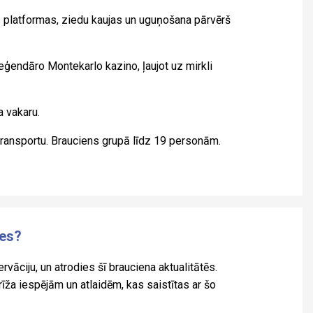
s platformas, ziedu kaujas un uguņošana pārvērš
ģendāro Montekarlo kazino, ļaujot uz mirkli
 vakaru.
transportu. Brauciens grupā līdz 19 personām.
ies?
rvāciju, un atrodies šī brauciena aktualitātēs.
a iespējām un atlaidēm, kas saistītas ar šo