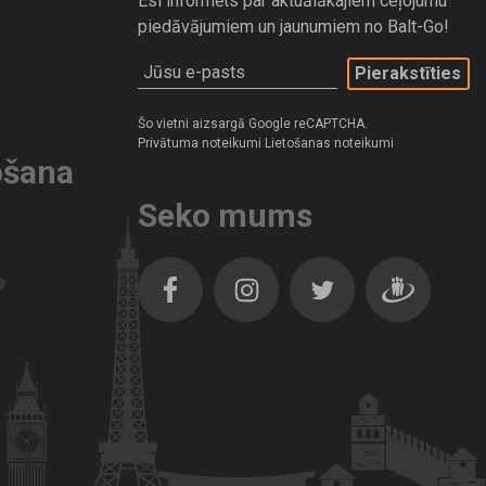
Esi informēts par aktuālākajiem ceļojumu
piedāvājumiem un jaunumiem no Balt-Go!
Jūsu e-pasts
Šo vietni aizsargā Google reCAPTCHA.
Privātuma noteikumi
Lietošanas noteikumi
ošana
Seko mums
Facebook
Instagram
Twitter
Dragiem.lv