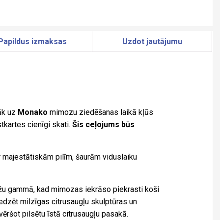
Papildus izmaksas
Uzdot jautājumu
āk uz
Monako
mimozu ziedēšanas laikā kļūs
tkartes cienīgi skati.
Šis ceļojums būs
r majestātiskām pilīm, šaurām viduslaiku
ržu gammā, kad mimozas iekrāso piekrasti koši
dzēt milzīgas citrusaugļu skulptūras un
ēršot pilsētu īstā citrusaugļu pasakā.