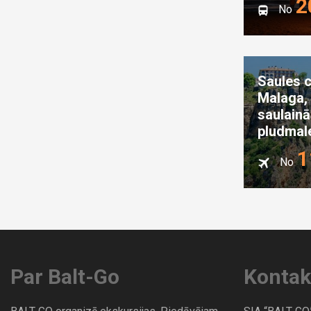
2
No
Saules c
Malaga,
saulainā
pludmal
1
No
Par Balt-Go
Kontak