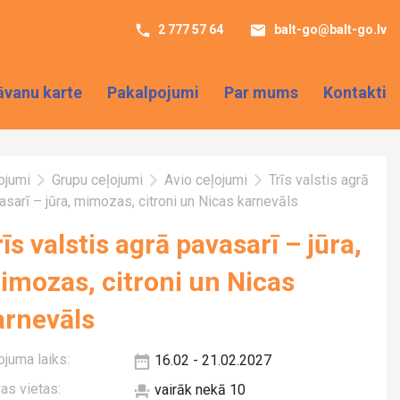
2 777 57 64
balt-go@balt-go.lv
āvanu karte
Pakalpojumi
Par mums
Kontakti
ojumi
Grupu ceļojumi
Avio ceļojumi
Trīs valstis agrā
asarī – jūra, mimozas, citroni un Nicas karnevāls
īs valstis agrā pavasarī – jūra,
imozas, citroni un Nicas
arnevāls
ojuma laiks:
16.02 - 21.02.2027
vas vietas:
vairāk nekā 10