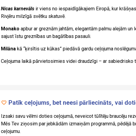
Nicas karnevāls
ir viens no iespaidīgākajiem Eiropā, kur krāšņa
Rivjēru milzīgā svētku skatuvē.
Monako
apbur ar greznām jahtām, elegantām palmu alejām un le
sajust īstu greznības un bagātības pasauli.
Milāna
kā “ķirsītis uz kūkas” piedāvā gardu ceļojuma noslēguma
Ceļojuma laikā pārvietosimies videi draudzīgi – ar sabiedrisko 
Patīk ceļojums, bet neesi pārliecināts, vai dot
Izsaki savu vēlmi doties ceļojumā, neveicot tūlītēju braucēju reze
Mēs Tev ziņosim par jebkādām izmaiņām programmā, pēdējā brīž
ceļojumu.