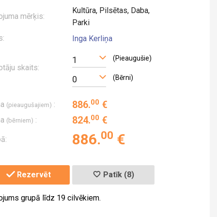
Kultūra, Pilsētas, Daba,
ojuma mērķis:
Parki
s:
Inga Kerliņa
(Pieaugušie)
1
otāju skaits:
(Bērni)
0
00
886
.
€
na
:
(pieaugušajiem)
00
824
.
€
na
:
(bērniem)
00
886
.
€
ā:
Rezervēt
Patīk (8)
ojums grupā līdz 19 cilvēkiem.