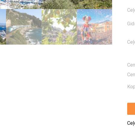
Ceļ
Gid
Ceļ
Ce
Ce
Kop
Ceļ