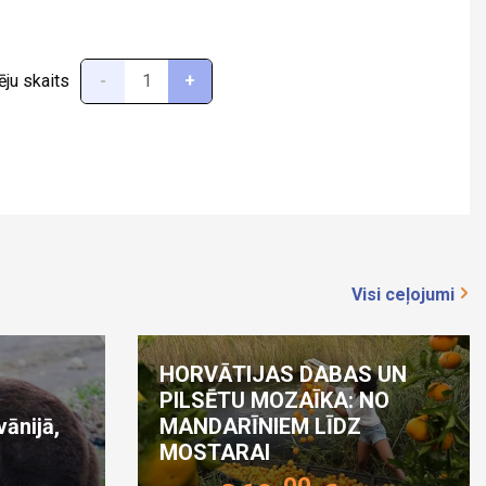
ēju skaits
-
+
Visi ceļojumi
HORVĀTIJAS DABAS UN
PILSĒTU MOZAĪKA: NO
vānijā,
MANDARĪNIEM LĪDZ
MOSTARAI
00