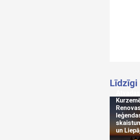
Līdzīgi
Atvadas
Kurzemē
Renovas
leģenda
skaistu
un Liepā