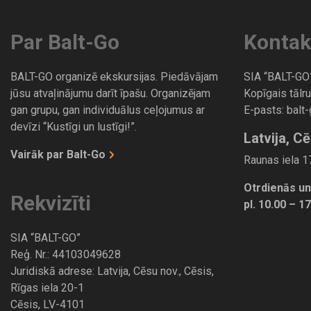
Par Balt-Go
Kontak
BALT-GO organizē ekskursijas. Piedāvājam
SIA “BALT-GO
jūsu atvaļinājumu darīt īpašu. Organizējam
Kopīgais tālru
gan grupu, gan individuālus ceļojumus ar
E-pasts:
balt
devīzi “Kustīgi un lustīgi!”.
Latvija, Cē
Vairāk par Balt-Go
Raunas iela 17
Otrdienās un
Rekvizīti
pl. 10.00 – 1
SIA “BALT-GO”
Reģ. Nr.: 44103049628
Juridiskā adrese: Latvija, Cēsu nov., Cēsis,
Rīgas iela 20-1
Cēsis, LV-4101