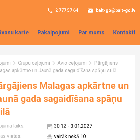
2 777 57 64
balt-go@balt-go.lv
āvanu karte
Pakalpojumi
Par mums
Kontakti
ojumi
Grupu ceļojumi
Avio ceļojumi
Pārgājiens
agas apkārtne un Jaunā gada sagaidīšana spāņu stilā
ārgājiens Malagas apkārtne un
aunā gada sagaidīšana spāņu
ilā
ojuma laiks:
30.12 - 3.01.2027
vas vietas:
vairāk nekā 10