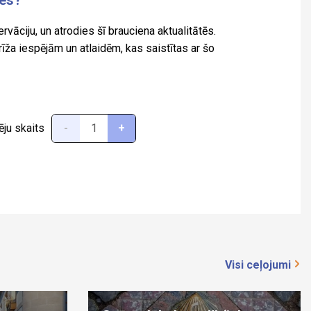
ies?
rvāciju, un atrodies šī brauciena aktualitātēs.
a iespējām un atlaidēm, kas saistītas ar šo
ēju skaits
-
+
Visi ceļojumi