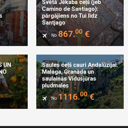
Svētā Jēkaba ceļš (jeb
Camino de Santiago):
s
pārgājiens no Tui līdz
Santjago
00
867
.
€
No
S UN
Saules ceļš cauri Andalūzijai.
 NO
Malaga, Granāda un
saulainās Vidusjūras
pludmales
00
1116
.
€
No