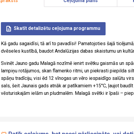
praksts
Ceļojuma plāns
Skatīt detalizētu ceļojuma programmu
Kā gadu sagaidīsi, tā arī to pavadīsi! Pamatojoties šajā ticēju
dvēseles kustībā, baudot Andalūzijas dabas skaistumu un kultūr
Svinēt Jauno gadu Malagā nozīmē ienirt svētku gaismās un spā
lampiņu rotājumos, skan flamenko ritmi, un piekrasti piepilda si
spāņu tradīciju, visi ēd 12 vīnogas un vēro iespaidīgo salūtu vi
sals, šeit Jaunais gads atnāk ar patīkamiem +15°C, ļaujot baudī
vēsturiskajām ielām un pludmalēm. Malagā svētki ir īpaši – piepil