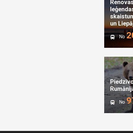
Renovas
leģenda
skaistu
un Liepā
2
No
Piedzīvo
Rumānij
9
No