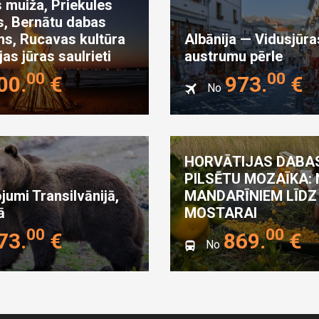
 muiža, Priekules
s, Bernātu dabas
ms, Rucavas kultūra
Albānija — Vidusjūra
jas jūras saulrieti
austrumu pērle
00
00
00
.
€
973
.
€
No
HORVĀTIJAS DABA
PILSĒTU MOZAĪKA:
jumi Transilvānijā,
MANDARĪNIEM LĪDZ
ā
MOSTARAI
00
00
73
.
€
869
.
€
No