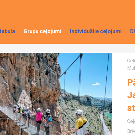
tabula
Grupu ceļojumi
Individuālie ceļojumi
D
Ceļ
Mal
P
J
st
Ceļ
Brī