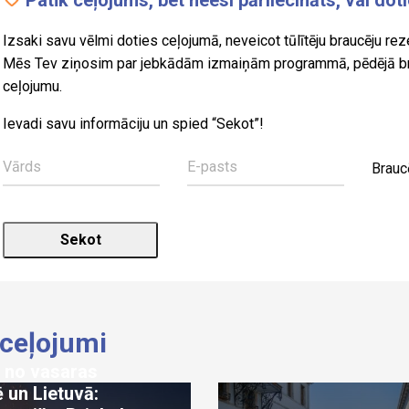
Patīk ceļojums, bet neesi pārliecināts, vai dot
Izsaki savu vēlmi doties ceļojumā, neveicot tūlītēju braucēju reze
Mēs Tev ziņosim par jebkādām izmaiņām programmā, pēdējā brīž
ceļojumu.
Ievadi savu informāciju un spied “Sekot”!
Brauc
 ceļojumi
 no vasaras
 un Lietuvā: