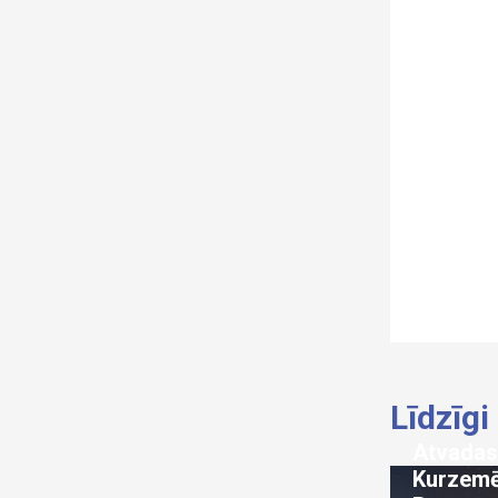
Līdzīgi
Atvadas
Kurzemē