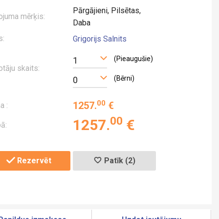
Pārgājieni, Pilsētas,
ojuma mērķis:
Daba
s:
Grigorijs Salnits
(Pieaugušie)
1
otāju skaits:
(Bērni)
0
00
1257
.
€
a :
00
1257
.
€
ā:
Rezervēt
Patīk (2)