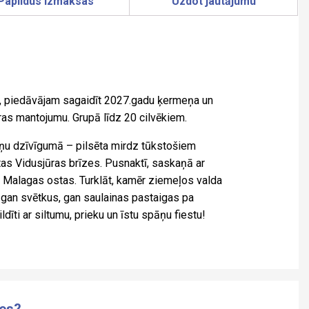
Papildus izmaksas
Uzdot jautājumu
mā, piedāvājam sagaidīt 2027.gadu ķermeņa un
as mantojumu. Grupā līdz 20 cilvēkiem.
ņu dzīvīgumā – pilsēta mirdz tūkstošiem
ltas Vidusjūras brīzes. Pusnaktī, saskaņā ar
rs Malagas ostas. Turklāt, kamēr ziemeļos valda
t gan svētkus, gan saulainas pastaigas pa
dīti ar siltumu, prieku un īstu spāņu fiestu!