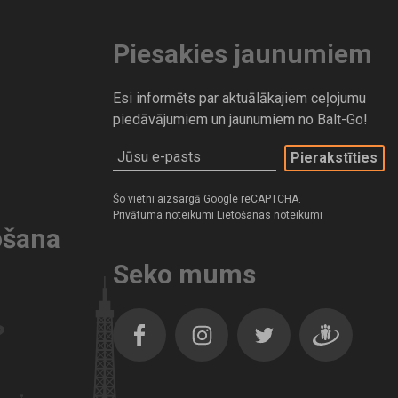
Piesakies jaunumiem
Esi informēts par aktuālākajiem ceļojumu
piedāvājumiem un jaunumiem no Balt-Go!
Jūsu e-pasts
Šo vietni aizsargā Google reCAPTCHA.
Privātuma noteikumi
Lietošanas noteikumi
ošana
Seko mums
Facebook
Instagram
Twitter
Dragiem.lv