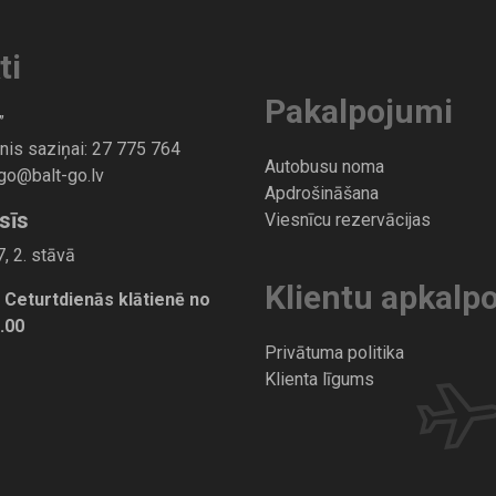
ti
Pakalpojumi
”
nis saziņai:
27 775 764
Autobusu noma
-go@balt-go.lv
Apdrošināšana
sīs
Viesnīcu rezervācijas
, 2. stāvā
Klientu apkalp
 Ceturtdienās klātienē no
7.00
Privātuma politika
Klienta līgums