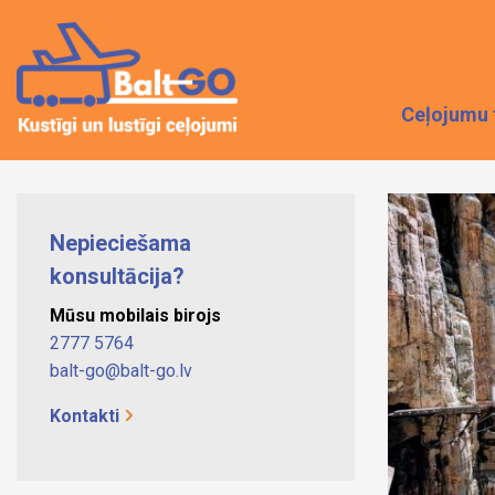
Ceļojumu 
Nepieciešama
konsultācija?
Mūsu mobilais birojs
2777 5764
balt-go@balt-go.lv
Kontakti