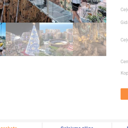
Ceļ
Gid
Ceļ
Cen
Kop