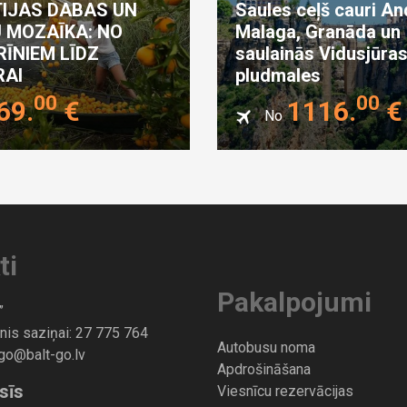
IJAS DABAS UN
Saules ceļš cauri And
U MOZAĪKA: NO
Malaga, Granāda un
ĪNIEM LĪDZ
saulainās Vidusjūra
AI
pludmales
00
00
69
.
€
1116
.
€
No
ti
Pakalpojumi
”
nis saziņai:
27 775 764
Autobusu noma
-go@balt-go.lv
Apdrošināšana
sīs
Viesnīcu rezervācijas