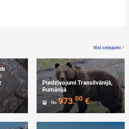
Visi ceļojumi
eb
:
z
Piedzīvojumi Transilvānijā,
Rumānijā
00
973
.
€
No