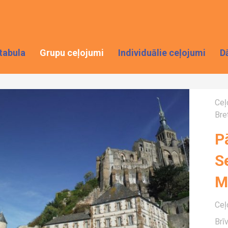
tabula
Grupu ceļojumi
Individuālie ceļojumi
D
Ceļ
Bre
P
S
M
Ceļ
Brī