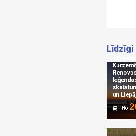
Līdzīgi
Atvadas
Kurzemē
Renovas
leģenda
skaistu
un Liepā
2
No