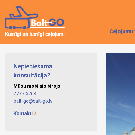
Ceļojumu 
Nepieciešama
konsultācija?
Mūsu mobilais birojs
2777 5764
balt-go@balt-go.lv
Kontakti