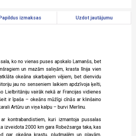
Papildus izmaksas
Uzdot jautājumu
pussala, ko no vienas puses apskalo Lamanšs, bet
klinšragiem un mazām saliņām, krasta līnija vien
tklāta okeāna skarbajiem vējiem, bet dienvidu
toriju jau no senseniem laikiem apdzīvoja ķelti,
šo Lielbritāniju vairāk nekā ar Francijas vidienes
šeit ir īpaša – okeāns mūžīgi cīnās ar klinšaino
rali Artūru un viņa kalpu – burvi Merlinu.
r kontrabandistiem, kuri izmantoja pussalas
Tika izveidota 2000 km gara Robežsarga taka, kas
ved gar okeāna krastu, pludmalēm un pļavām,