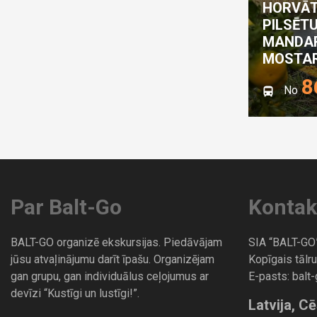
HORVĀT
PILSĒT
MANDAR
MOSTAR
8
No
Par Balt-Go
Kontak
BALT-GO organizē ekskursijas. Piedāvājam
SIA “BALT-GO
jūsu atvaļinājumu darīt īpašu. Organizējam
Kopīgais tālru
gan grupu, gan individuālus ceļojumus ar
E-pasts:
balt
devīzi “Kustīgi un lustīgi!”.
Latvija, Cē