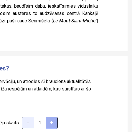
takas, baudīsim dabu, ieskatīsimies viduslaiku
šosim austeres to audzēšanas centrā Kankaļē
cūži paši sauc Senmišela (
Le Mont-Saint-Michel
)
ies?
rvāciju, un atrodies šī brauciena aktualitātēs.
a iespējām un atlaidēm, kas saistītas ar šo
ēju skaits
-
+