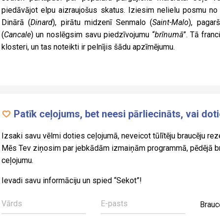
piedāvājot elpu aizraujošus skatus. Iziesim nelielu posmu no 
Dinārā (
Dinard
), pirātu midzenī Senmalo (
Saint-Malo
), pagar
(
Cancale
) un noslēgsim savu piedzīvojumu “
brīnumā
”. Tā fran
klosteri, un tas noteikti ir pelnījis šādu apzīmējumu.
Patīk ceļojums, bet neesi pārliecināts, vai dot
Izsaki savu vēlmi doties ceļojumā, neveicot tūlītēju braucēju reze
Mēs Tev ziņosim par jebkādām izmaiņām programmā, pēdējā brīž
ceļojumu.
Ievadi savu informāciju un spied “Sekot”!
Brauc