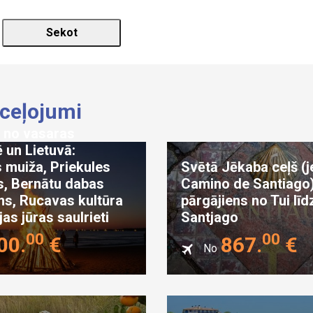
 ceļojumi
 no vasaras
 un Lietuvā:
 muiža, Priekules
Svētā Jēkaba ceļš (j
s, Bernātu dabas
Camino de Santiago)
ms, Rucavas kultūra
pārgājiens no Tui līd
jas jūras saulrieti
Santjago
00
00
00
.
€
867
.
€
No