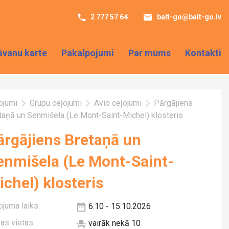
2 777 57 64
balt-go@balt-go.lv
āvanu karte
Pakalpojumi
Par mums
Kontakti
ojumi
Grupu ceļojumi
Avio ceļojumi
Pārgājiens
taņā un Senmišela (Le Mont-Saint-Michel) klosteris
ārgājiens Bretaņā un
enmišela (Le Mont-Saint-
ichel) klosteris
ojuma laiks:
6.10 - 15.10.2026
vas vietas:
vairāk nekā 10