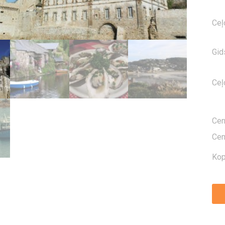
Ceļ
Gid
Ceļ
Ce
Ce
Kop