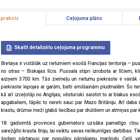
praksts
Ceļojuma plāns
Skatīt detalizētu ceļojuma programmu
Bretaņa ir vistālāk uz rietumiem esošā Francijas teritorija – 
no otras – Biskajas līcis. Pussala stipri izrobota ar līčiem, 
aizņem 3700 km. Tās ziemeļu un rietumu piekraste ir vairāk a
piekraste lepojas ar garām, balti smilšainām pludmalēm. Šo teri
kā arī izceļotāji no Anglijas, vēsturiski saistot to ar blakus eso
apgabaliem, tāpēc to nereti sauc par Mazo Britāniju. Arī daba 
krastu, drūmie meži glabā liecības par druīdiem un atmiņas par ka
18. gadsimtā provinces gubernators uzsāka pamatīgo cīņu a
sarežģīto krasta līniju, lai veiktu savas nelikumīgas darbības. 
šodien pārtapusi par populāru pārgājienu maršrutu. Ceļš 