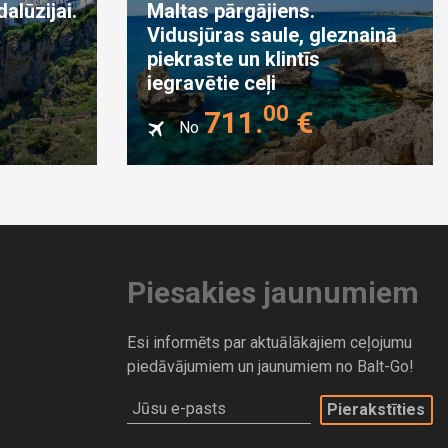
alūzijai.
Maltas pārgājiens.
Vidusjūras saule, gleznainā
s
piekraste un klintīs
iegravētie ceļi
00
711
.
€
No
Piesakies jaunumiem
Esi informēts par aktuālākajiem ceļojumu
piedāvājumiem un jaunumiem no Balt-Go!
Jūsu e-pasts