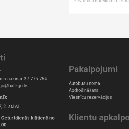
Privātuma noteikumi
Lietoš
ti
Pakalpojumi
”
nis saziņai:
27 775 764
Autobusu noma
-go@balt-go.lv
Apdrošināšana
sīs
Viesnīcu rezervācijas
, 2. stāvā
Klientu apkalp
 Ceturtdienās klātienē no
7.00