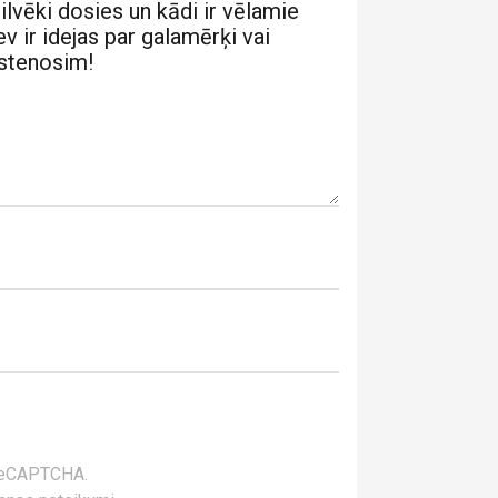
cilvēki dosies un kādi ir vēlamie
v ir idejas par galamērķi vai
īstenosim!
 reCAPTCHA.