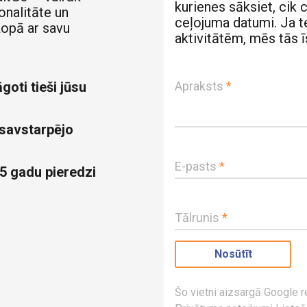
kurienes sāksiet, cik 
onalitāte un
ceļojuma datumi. Ja te
kopā ar savu
aktivitātēm, mēs tās 
goti tieši jūsu
Apraksts
*
 savstarpējo
E-pasts
*
5 gadu pieredzi
Tālrunis
*
Šo vietni aizsargā Google