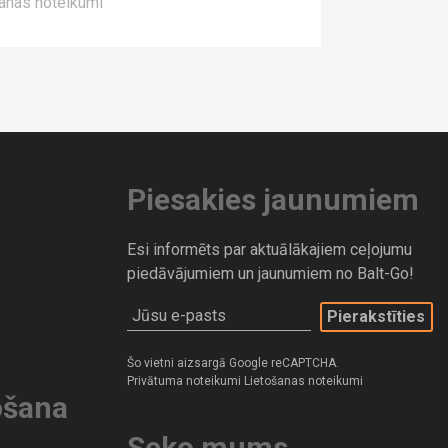
anas noteikumi
Piesakies jaunumiem
Esi informēts par aktuālākajiem ceļojumu
piedāvājumiem un jaunumiem no Balt-Go!
Jūsu e-pasts
Šo vietni aizsargā Google reCAPTCHA.
Privātuma noteikumi
Lietošanas noteikumi
ošana
Seko mums