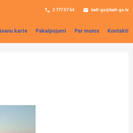
2 777 57 64
balt-go@balt-go.lv
āvanu karte
Pakalpojumi
Par mums
Kontakti