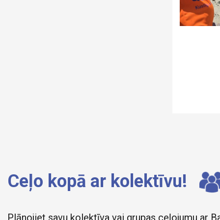
Ceļo kopā ar kolektīvu!
Plānojiet savu kolektīva vai grupas ceļojumu ar B