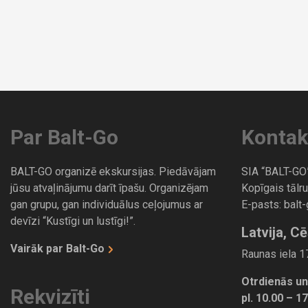
Par Balt-Go
Kontak
BALT-GO organizē ekskursijas. Piedāvājam
SIA “BALT-GO
jūsu atvaļinājumu darīt īpašu. Organizējam
Kopīgais tālru
gan grupu, gan individuālus ceļojumus ar
E-pasts:
balt
devīzi “Kustīgi un lustīgi!”.
Latvija, Cē
Vairāk par Balt-Go
Raunas iela 17
Otrdienās un
Rekvizīti
pl. 10.00 – 1