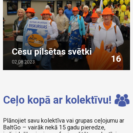
Cēsu pilsētas svētki
16
02.08.2023
Ceļo kopā ar kolektīvu!
Plānojiet savu kolektīva vai grupas ceļojumu ar
BaltGo – vairāk nekā 15 gadu pieredze,