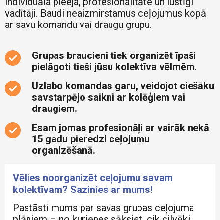
individuāla pieeja, profesionalitāte un lustīgi
vadītāji. Baudi neaizmirstamus ceļojumus kopā
ar savu komandu vai draugu grupu.
Grupas braucieni tiek organizēt īpaši
pielāgoti tieši jūsu kolektīva vēlmēm.
Uzlabo komandas garu, veidojot ciešāku
savstarpējo saikni ar kolēģiem vai
draugiem.
Esam jomas profesionāļi ar vairāk nekā
15 gadu pieredzi ceļojumu
organizēšanā.
Vēlies noorganizēt ceļojumu savam
kolektīvam? Sazinies ar mums!
Pastāsti mums par savas grupas ceļojuma
plāniem – no kurienes sāksiet, cik cilvēki