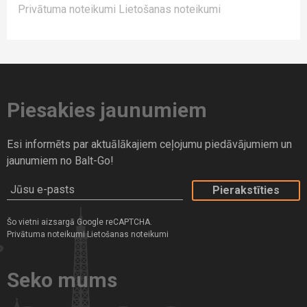
Privātuma noteikumi
Lietošanas noteikumi
Piesakies jaunumiem
Esi informēts par aktuālākajiem ceļojumu piedāvājumiem un
jaunumiem no Balt-Go!
Jūsu e-pasts
Šo vietni aizsargā Google reCAPTCHA.
Privātuma noteikumi
Lietošanas noteikumi
Seko mums