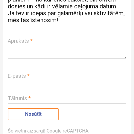
dosies un kādi ir vēlamie ceļojuma datumi.
Ja tev ir idejas par galamērķi vai aktivitātēm,
mēs tās īstenosim!
Apraksts
*
E-pasts
*
Tālrunis
*
Šo vietni aizsargā Google reCAPTCHA.