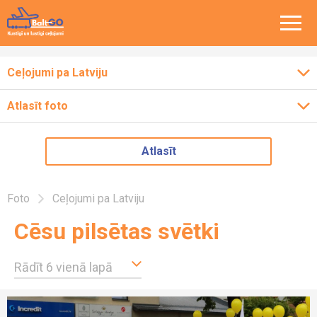
Ceļojumi pa Latviju
Atlasīt foto
Ceļojumi pa Baltiju
2026
Atlasīt
Ceļojumi pa Eiropu
2025
2024
Ceļojumi pa Latviju
Foto
Ceļojumi pa Latviju
2023
Cēsu pilsētas svētki
2022
2018
Rādīt vienā lapā
Rādīt 6 vienā lapā