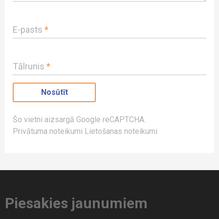
E-pasts
*
Tālrunis
*
Šo vietni aizsargā Google reCAPTCHA.
Privātuma noteikumi
Lietošanas noteikumi
Piesakies jaunumiem