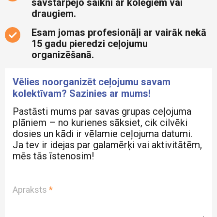
savstarpējo saikni ar kolēģiem vai
draugiem.
Esam jomas profesionāļi ar vairāk nekā
15 gadu pieredzi ceļojumu
organizēšanā.
Vēlies noorganizēt ceļojumu savam
kolektīvam? Sazinies ar mums!
Pastāsti mums par savas grupas ceļojuma
plāniem – no kurienes sāksiet, cik cilvēki
dosies un kādi ir vēlamie ceļojuma datumi.
Ja tev ir idejas par galamērķi vai aktivitātēm,
mēs tās īstenosim!
Apraksts
*