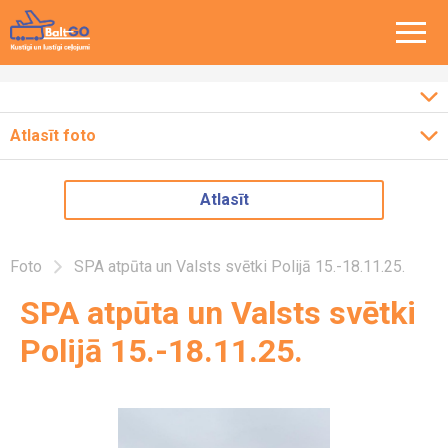
Atlasīt foto
Ceļojumi pa Baltiju
2026
Atlasīt
Ceļojumi pa Eiropu
2025
2024
Ceļojumi pa Latviju
Foto
SPA atpūta un Valsts svētki Polijā 15.-18.11.25.
2023
SPA atpūta un Valsts svētki
2022
Polijā 15.-18.11.25.
2018