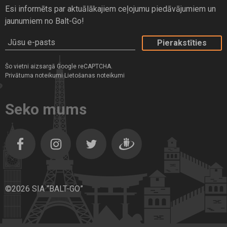
Esi informēts par aktuālākajiem ceļojumu piedāvājumiem un
jaunumiem no Balt-Go!
Jūsu e-pasts
Šo vietni aizsargā Google reCAPTCHA.
Privātuma noteikumi
Lietošanas noteikumi
Seko mums
Facebook
Instagram
Twitter
Dragiem.lv
©2026 SIA “BALT-GO”