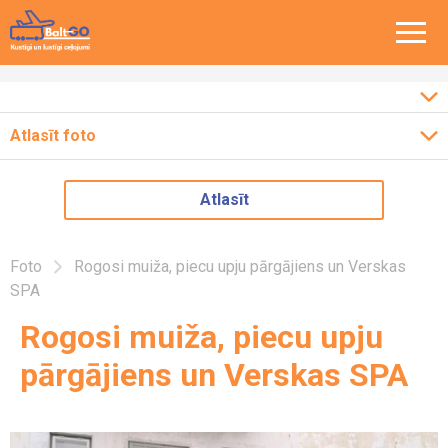
Atlasīt foto
Ceļojumi pa Baltiju
2026
Atlasīt
Ceļojumi pa Eiropu
2025
2024
Ceļojumi pa Latviju
Foto
Rogosi muiža, piecu upju pārgājiens un Verskas
2023
SPA
2022
Rogosi muiža, piecu upju
2018
pārgājiens un Verskas SPA