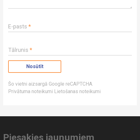
E-pasts
*
Tālrunis
*
Šo vietni aizsargā Google reCAPTCHA.
Privātuma noteikumi
Lietošanas noteikumi
Piesakies jaunumiem