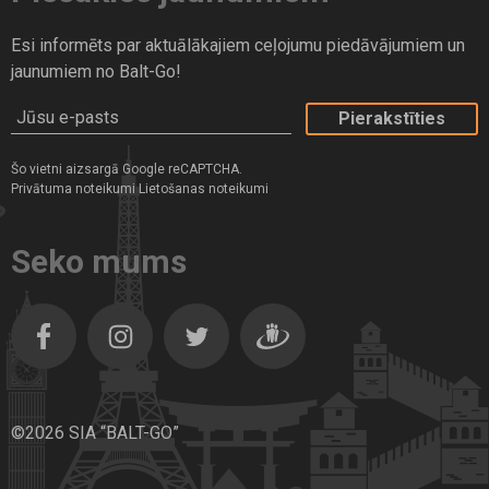
Esi informēts par aktuālākajiem ceļojumu piedāvājumiem un
jaunumiem no Balt-Go!
Jūsu e-pasts
Šo vietni aizsargā Google reCAPTCHA.
Privātuma noteikumi
Lietošanas noteikumi
Seko mums
Facebook
Instagram
Twitter
Dragiem.lv
©2026 SIA “BALT-GO”