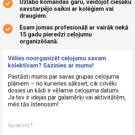
Uzlabo komandas garu, veidojot ciešāku
savstarpējo saikni ar kolēģiem vai
draugiem.
Esam jomas profesionāļi ar vairāk nekā
15 gadu pieredzi ceļojumu
organizēšanā.
Vēlies noorganizēt ceļojumu savam
kolektīvam? Sazinies ar mums!
Pastāsti mums par savas grupas ceļojuma
plāniem – no kurienes sāksiet, cik cilvēki
dosies un kādi ir vēlamie ceļojuma datumi.
Ja tev ir idejas par galamērķi vai aktivitātēm,
mēs tās īstenosim!
Apraksts
*