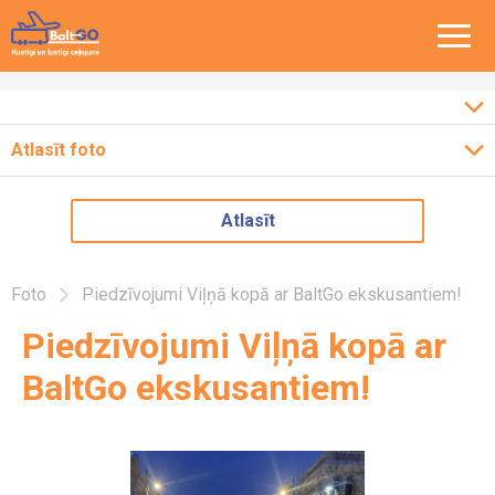
Atlasīt foto
Ceļojumi pa Baltiju
2026
Atlasīt
Ceļojumi pa Eiropu
2025
2024
Ceļojumi pa Latviju
Foto
Piedzīvojumi Viļņā kopā ar BaltGo ekskusantiem!
2023
Piedzīvojumi Viļņā kopā ar
2022
BaltGo ekskusantiem!
2018