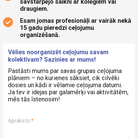
savstarpējo saikni ar kolēģiem vai
draugiem.
Esam jomas profesionāļi ar vairāk nekā
15 gadu pieredzi ceļojumu
organizēšanā.
Vēlies noorganizēt ceļojumu savam
kolektīvam? Sazinies ar mums!
Pastāsti mums par savas grupas ceļojuma
plāniem – no kurienes sāksiet, cik cilvēki
dosies un kādi ir vēlamie ceļojuma datumi.
Ja tev ir idejas par galamērķi vai aktivitātēm,
mēs tās īstenosim!
Apraksts
*