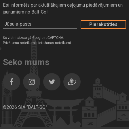
Esi informēts par aktuālākajiem ceļojumu piedāvājumiem un
jaunumiem no Balt-Go!
Jūsu e-pasts
Šo vietni aizsargā Google reCAPTCHA.
Privātuma noteikumi
Lietošanas noteikumi
Seko mums
Facebook
Instagram
Twitter
Dragiem.lv
©2026 SIA “BALT-GO”