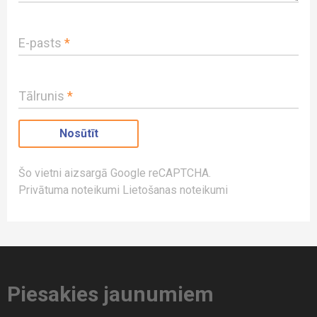
E-pasts
*
Tālrunis
*
Šo vietni aizsargā Google reCAPTCHA.
Privātuma noteikumi
Lietošanas noteikumi
Piesakies jaunumiem