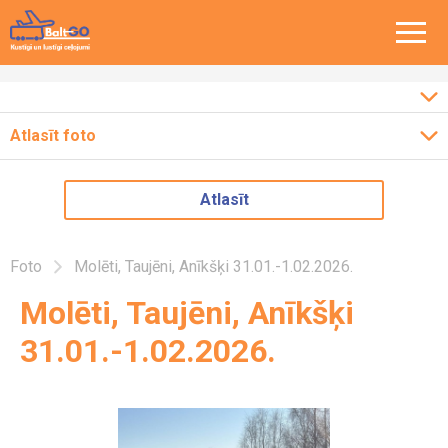
Atlasīt foto
Ceļojumi pa Baltiju
2026
Atlasīt
Ceļojumi pa Eiropu
2025
2024
Ceļojumi pa Latviju
Foto
Molēti, Taujēni, Anīkšķi 31.01.-1.02.2026.
2023
Molēti, Taujēni, Anīkšķi
2022
31.01.-1.02.2026.
2018