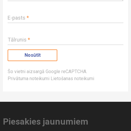
E-pasts
*
Tālrunis
*
Šo vietni aizsargā Google reCAPTCHA.
Privātuma noteikumi
Lietošanas noteikumi
Piesakies jaunumiem