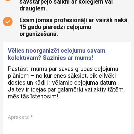
savstarpējo saikni ar kolēģiem vai
draugiem.
Esam jomas profesionāļi ar vairāk nekā
15 gadu pieredzi ceļojumu
organizēšanā.
Vēlies noorganizēt ceļojumu savam
kolektīvam? Sazinies ar mums!
Pastāsti mums par savas grupas ceļojuma
plāniem – no kurienes sāksiet, cik cilvēki
dosies un kādi ir vēlamie ceļojuma datumi.
Ja tev ir idejas par galamērķi vai aktivitātēm,
mēs tās īstenosim!
Apraksts
*