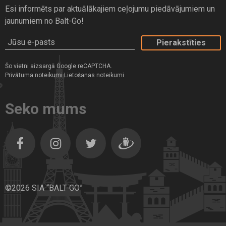
Esi informēts par aktuālākajiem ceļojumu piedāvājumiem un
jaunumiem no Balt-Go!
Jūsu e-pasts
Šo vietni aizsargā Google reCAPTCHA.
Privātuma noteikumi
Lietošanas noteikumi
Seko mums
Facebook
Instagram
Twitter
Dragiem.lv
©2026 SIA “BALT-GO”