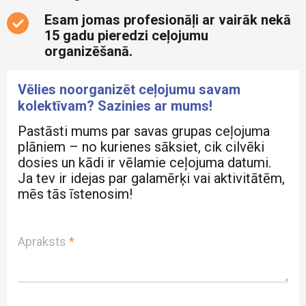
Esam jomas profesionāļi ar vairāk nekā
15 gadu pieredzi ceļojumu
organizēšanā.
Vēlies noorganizēt ceļojumu savam
kolektīvam? Sazinies ar mums!
Pastāsti mums par savas grupas ceļojuma
plāniem – no kurienes sāksiet, cik cilvēki
dosies un kādi ir vēlamie ceļojuma datumi.
Ja tev ir idejas par galamērķi vai aktivitātēm,
mēs tās īstenosim!
Apraksts
*