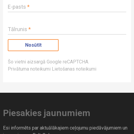
E-pasts
*
Tālrunis
*
Šo vietni aizsargā Google reCAPTCHA.
Privātuma noteikumi
Lietošanas noteikumi
Piesakies jaunumiem
Esi informēts par aktuālākajiem ceļojumu piedāvājumiem un