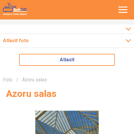
Atlasīt foto
Ceļojumi pa Baltiju
2026
Atlasīt
Ceļojumi pa Eiropu
2025
2024
Ceļojumi pa Latviju
Foto
Azoru salas
2023
Azoru salas
2022
2018