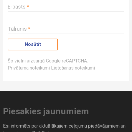
E-pasts
*
Tālrunis
*
Šo vietni aizsargā Google reCAPTCHA.
Privātuma noteikumi
Lietošanas noteikumi
Piesakies jaunumiem
Esi informēts par aktuālākajiem ceļojumu piedāvājumiem un