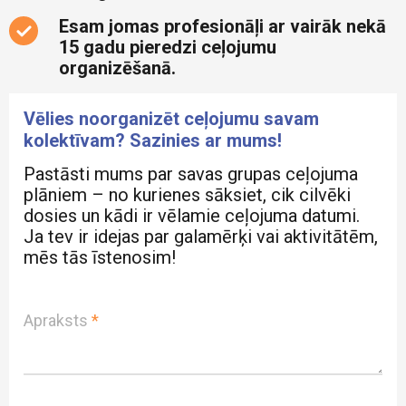
Esam jomas profesionāļi ar vairāk nekā
15 gadu pieredzi ceļojumu
organizēšanā.
Vēlies noorganizēt ceļojumu savam
kolektīvam? Sazinies ar mums!
Pastāsti mums par savas grupas ceļojuma
plāniem – no kurienes sāksiet, cik cilvēki
dosies un kādi ir vēlamie ceļojuma datumi.
Ja tev ir idejas par galamērķi vai aktivitātēm,
mēs tās īstenosim!
Apraksts
*