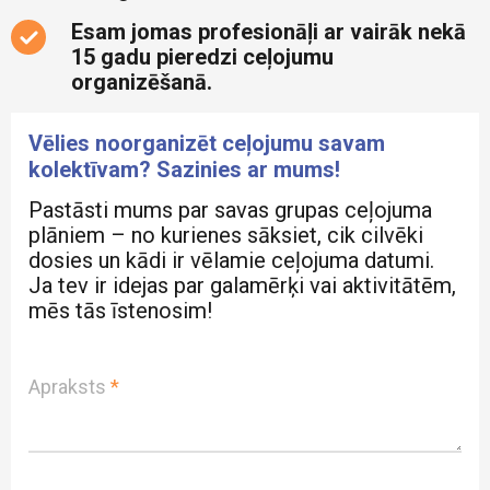
Esam jomas profesionāļi ar vairāk nekā
15 gadu pieredzi ceļojumu
organizēšanā.
Vēlies noorganizēt ceļojumu savam
kolektīvam? Sazinies ar mums!
Pastāsti mums par savas grupas ceļojuma
plāniem – no kurienes sāksiet, cik cilvēki
dosies un kādi ir vēlamie ceļojuma datumi.
Ja tev ir idejas par galamērķi vai aktivitātēm,
mēs tās īstenosim!
Apraksts
*