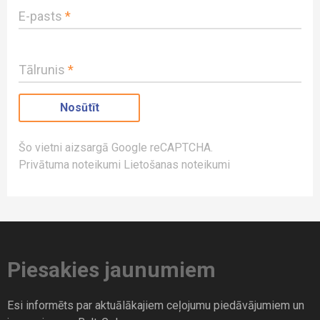
E-pasts
*
Tālrunis
*
Šo vietni aizsargā Google reCAPTCHA.
Privātuma noteikumi
Lietošanas noteikumi
Piesakies jaunumiem
Esi informēts par aktuālākajiem ceļojumu piedāvājumiem un