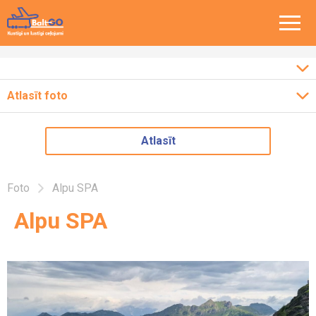
Atlasīt foto
Ceļojumi pa Baltiju
2026
Atlasīt
Ceļojumi pa Eiropu
2025
2024
Ceļojumi pa Latviju
Foto
Alpu SPA
2023
Alpu SPA
2022
2018