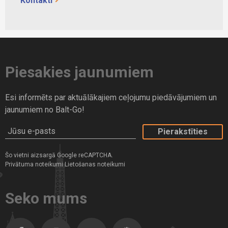
Kontakti
Piesakies jaunumiem
Esi informēts par aktuālākajiem ceļojumu piedāvājumiem un
jaunumiem no Balt-Go!
Jūsu e-pasts
Šo vietni aizsargā Google reCAPTCHA.
Privātuma noteikumi
Lietošanas noteikumi
Seko mums
Facebook
Instagram
Twitter
Dragiem.lv