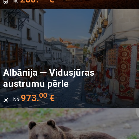
No
saulrieti
Albānija — Vidusjūras
austrumu pērle
00
973
.
€
No