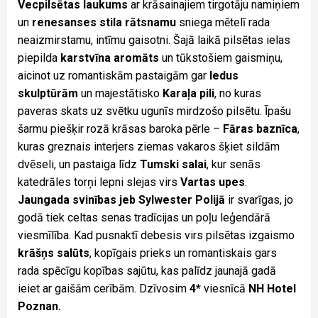
Vecpilsētas laukums
ar krāsainajiem tirgotāju namiņiem
un
renesanses stila rātsnamu
sniega mētelī rada
neaizmirstamu, intīmu gaisotni. Šajā laikā pilsētas ielas
piepilda
karstvīna aromāts
un tūkstošiem gaismiņu,
aicinot uz romantiskām pastaigām gar
ledus
skulptūrām
un majestātisko
Karaļa pili
, no kuras
paveras skats uz svētku ugunīs mirdzošo pilsētu. Īpašu
šarmu piešķir rozā krāsas baroka pērle –
Fāras baznīca
,
kuras greznais interjers ziemas vakaros šķiet sildām
dvēseli, un pastaiga līdz
Tumski salai
, kur senās
katedrāles torņi lepni slejas virs
Vartas upes
.
Jaungada svinības jeb Sylwester Polijā
ir svarīgas, jo
godā tiek celtas senas tradīcijas un poļu leģendārā
viesmīlība. Kad pusnaktī debesis virs pilsētas izgaismo
krāšņs salūts
, kopīgais prieks un romantiskais gars
rada spēcīgu kopības sajūtu, kas palīdz jaunajā gadā
ieiet ar gaišām cerībām. Dzīvosim
4*
viesnīcā
NH Hotel
Poznan.