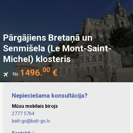
Pārgājiens Bretaņā un
Senmišela (Le Mont-Saint-
Michel) klosteris
00
1496
.
€
No
Nepieciešama konsultācija?
Mūsu mobilais birojs
2777 5764
balt-go@balt-go.lv