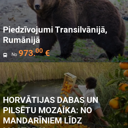
Piedzīvojumi Transilvānijā,
Rumānijā
00
973
.
€
No
HORVĀTIJAS DABAS UN
PILSĒTU MOZAĪKA: NO
MANDARĪNIEM LĪDZ