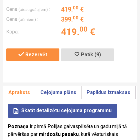
00
419
.
€
Cena
:
(pieaugušajiem)
00
399
.
€
Cena
:
(bērniem)
00
419
.
€
Kopā:
Rezervēt
Patīk (9)
Apraksts
Ceļojuma plāns
Papildus izmaksas
Skatīt detalizētu ceļojuma programmu
Poznaņa
ir pirmā Polijas galvaspilsēta un gadu mijā tā
pārvēršas par
mirdzošu pasaku
, kurā vēsturiskais