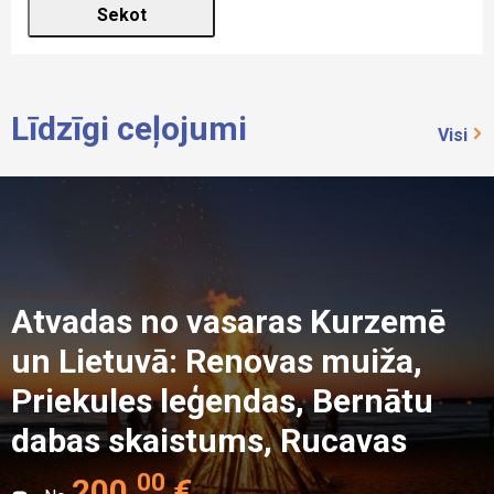
Līdzīgi ceļojumi
Visi
Atvadas no vasaras Kurzemē
un Lietuvā: Renovas muiža,
Priekules leģendas, Bernātu
dabas skaistums, Rucavas
kultūra un Liepājas jūras
00
200
.
€