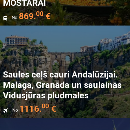
MOSTARAI
00
869
.
€
No
Saules ceļš cauri Andalūzijai.
Malaga, Granāda un saulainās
Vidusjūras pludmales
00
1116
.
€
No