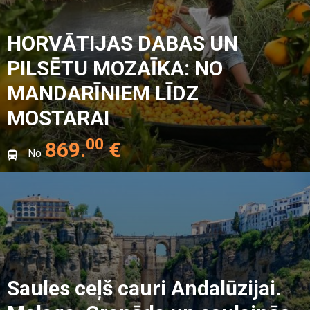
HORVĀTIJAS DABAS UN
PILSĒTU MOZAĪKA: NO
MANDARĪNIEM LĪDZ
MOSTARAI
00
869
.
€
No
Saules ceļš cauri Andalūzijai.