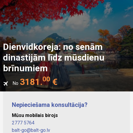
Dienvidkoreja: no senām
dinastijām līdz mūsdienu
brīnumiem
00
3181
.
€
No
Nepieciešama konsultācija?
Mūsu mobilais birojs
2777 5764
balt-go@balt-go.lv