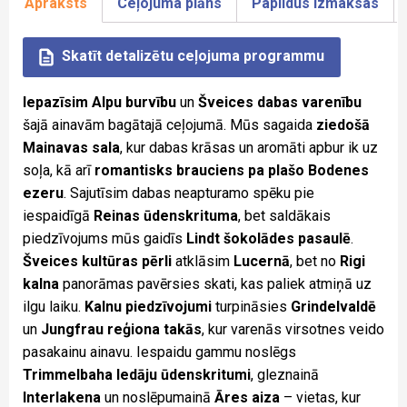
Apraksts
Ceļojuma plāns
Papildus izmaksas
Skatīt detalizētu ceļojuma programmu
Iepazīsim Alpu burvību
un
Šveices dabas varenību
šajā ainavām bagātajā ceļojumā. Mūs sagaida
ziedošā
Mainavas sala
, kur dabas krāsas un aromāti apbur ik uz
soļa, kā arī
romantisks brauciens pa plašo Bodenes
ezeru
. Sajutīsim dabas neapturamo spēku pie
iespaidīgā
Reinas ūdenskrituma
, bet saldākais
piedzīvojums mūs gaidīs
Lindt šokolādes pasaulē
.
Šveices kultūras pērli
atklāsim
Lucernā
, bet no
Rigi
kalna
panorāmas pavērsies skati, kas paliek atmiņā uz
ilgu laiku.
Kalnu piedzīvojumi
turpināsies
Grindelvaldē
un
Jungfrau reģiona takās
, kur varenās virsotnes veido
pasakainu ainavu. Iespaidu gammu noslēgs
Trimmelbaha ledāju ūdenskritumi
, gleznainā
Interlakena
un noslēpumainā
Āres aiza
– vietas, kur