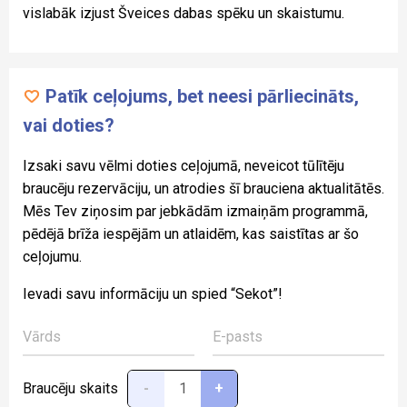
vislabāk izjust Šveices dabas spēku un skaistumu.
Patīk ceļojums, bet neesi pārliecināts,
vai doties?
Izsaki savu vēlmi doties ceļojumā, neveicot tūlītēju
braucēju rezervāciju, un atrodies šī brauciena aktualitātēs.
Mēs Tev ziņosim par jebkādām izmaiņām programmā,
pēdējā brīža iespējām un atlaidēm, kas saistītas ar šo
ceļojumu.
Ievadi savu informāciju un spied “Sekot”!
Braucēju skaits
-
+