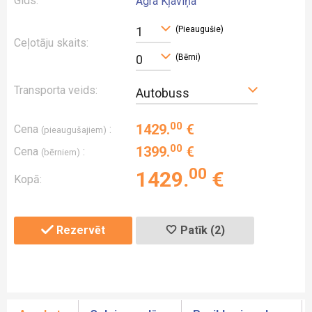
Gids:
Agra Kļaviņa
(Pieaugušie)
1
Ceļotāju skaits:
(Bērni)
0
Transporta veids:
Autobuss
00
1429
.
€
Cena
:
(pieaugušajiem)
00
1399
.
€
Cena
:
(bērniem)
00
1429
.
€
Kopā:
Rezervēt
Patīk (2)