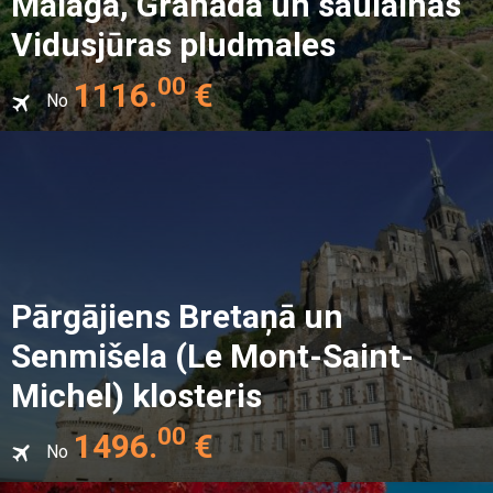
Malaga, Granāda un saulainās
Vidusjūras pludmales
00
1116
.
€
No
Pārgājiens Bretaņā un
Senmišela (Le Mont-Saint-
Michel) klosteris
00
1496
.
€
No