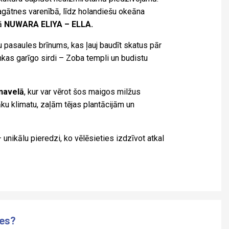
pagātnes varenībā, līdz holandiešu okeāna
tā
NUWARA ELIYA – ELLA.
pasaules brīnums, kas ļauj baudīt skatus pār
ankas garīgo sirdi – Zoba templi un budistu
navelā
, kur var vērot šos maigos milžus
ku klimatu, zaļām tējas plantācijām un
unikālu pieredzi, ko vēlēsieties izdzīvot atkal
ies?