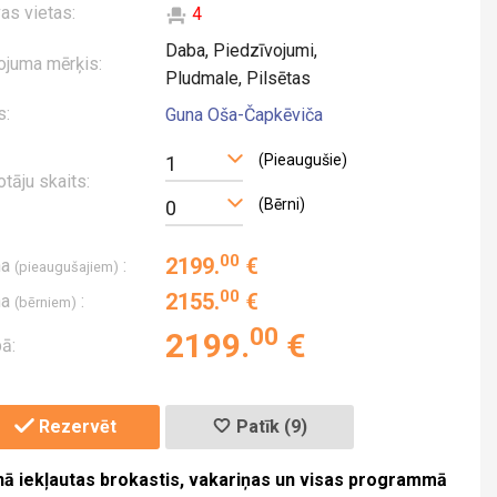
vas vietas:
4
Daba, Piedzīvojumi,
ojuma mērķis:
Pludmale, Pilsētas
s:
Guna Oša-Čapkēviča
(Pieaugušie)
1
otāju skaits:
(Bērni)
0
00
2199
.
€
na
:
(pieaugušajiem)
00
2155
.
€
na
:
(bērniem)
00
2199
.
€
ā:
Rezervēt
Patīk (9)
ā iekļautas brokastis, vakariņas un visas programmā