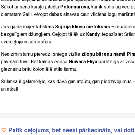
Sākot ar seno karaļu pilsētu
Polonnaruvu
, kur ik solis aizved 
ciematam Galli, vērojot dabas ainavas caur vilciena logu maršru
Jūs gaida majestātiskais
Sigirija klinšu cietoksnis
– mūsdienu 
bezgalīgiem džungļiem. Ceļojot tālāk uz
Kandy
, iepazīsiet Šril
svētceļojumu atmosfēru.
Neaizmirstamu pieredzi sniegs vizīte
ziloņu bāreņu namā Pin
pavisam tuvu. Bet kalnos esošā
Nuwara Eliya
pārsteigs ar vēsā
gleznainu britu koloniālā stila šarmu.
Šrilanka ir galamērķis, kas dāvā gan atpūtu, gan piedzīvojumus – 
un atkal!
Patīk ceļojums, bet neesi pārliecināts, vai dot