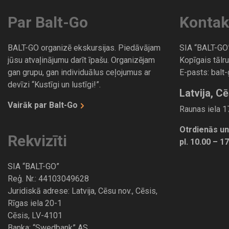
Par Balt-Go
Kontak
BALT-GO organizē ekskursijas. Piedāvājam
SIA “BALT-GO
jūsu atvaļinājumu darīt īpašu. Organizējam
Kopīgais tālru
gan grupu, gan individuālus ceļojumus ar
E-pasts:
balt
devīzi “Kustīgi un lustīgi!”.
Latvija, Cē
Vairāk par Balt-Go
Raunas iela 17
Otrdienās un
Rekvizīti
pl. 10.00 – 1
SIA “BALT-GO”
Reģ. Nr.: 44103049628
Juridiskā adrese: Latvija, Cēsu nov., Cēsis,
Rīgas iela 20-1
Cēsis, LV-4101
Banka: “Swedbank” AS