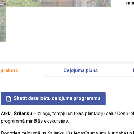
min
praksts
Ceļojuma plāns
Skatīt detalizētu ceļojuma programmu
Atklāj
Šrilanku
– ziloņu, tempļu un tējas plantāciju salu!
Cenā ie
programmā minētās ekskursijas.
Dodoties ceļojumā uz Šrilanku, jūs iepazīsiet vietu, kur daba u