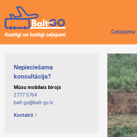
Ceļojumu 
Nepieciešama
konsultācija?
Mūsu mobilais birojs
2777 5764
balt-go@balt-go.lv
Kontakti