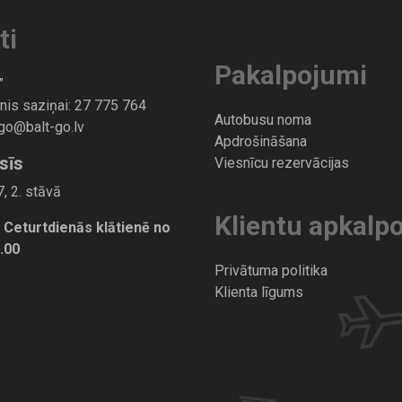
ti
Pakalpojumi
”
nis saziņai:
27 775 764
Autobusu noma
-go@balt-go.lv
Apdrošināšana
sīs
Viesnīcu rezervācijas
, 2. stāvā
Klientu apkalp
 Ceturtdienās klātienē no
7.00
Privātuma politika
Klienta līgums