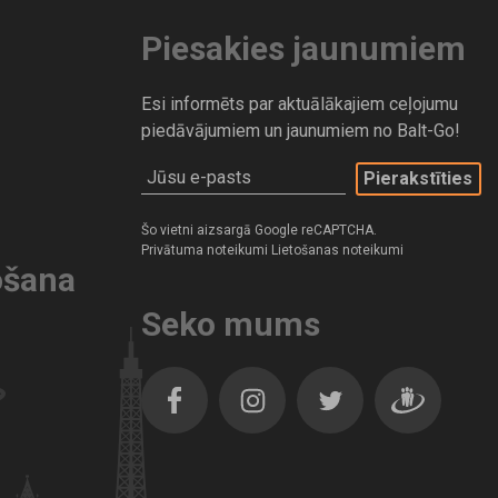
Piesakies jaunumiem
Esi informēts par aktuālākajiem ceļojumu
piedāvājumiem un jaunumiem no Balt-Go!
Jūsu e-pasts
Šo vietni aizsargā Google reCAPTCHA.
Privātuma noteikumi
Lietošanas noteikumi
ošana
Seko mums
Facebook
Instagram
Twitter
Dragiem.lv