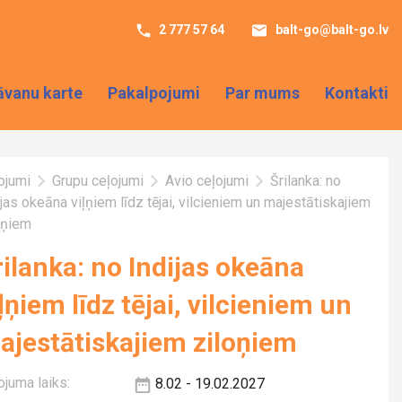
2 777 57 64
balt-go@balt-go.lv
āvanu karte
Pakalpojumi
Par mums
Kontakti
ojumi
Grupu ceļojumi
Avio ceļojumi
Šrilanka: no
ijas okeāna viļņiem līdz tējai, vilcieniem un majestātiskajiem
oņiem
rilanka: no Indijas okeāna
ļņiem līdz tējai, vilcieniem un
ajestātiskajiem ziloņiem
ojuma laiks:
8.02 - 19.02.2027