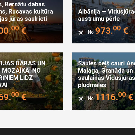
s, Bernātu dabas
ms, Rucavas kultūra
Albānija — Vidusjūra
jas jūras saulrieti
austrumu pērle
00
00
00
.
€
973
.
€
No
IJAS DABAS UN
Saules ceļš cauri And
U MOZAĪKA: NO
Malaga, Granāda un
ĪNIEM LĪDZ
saulainās Vidusjūra
AI
pludmales
00
00
69
.
€
1116
.
€
No