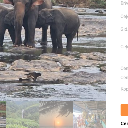
Brī
Ceļ
Gid
Ceļ
Ce
Ce
Kop
Cen