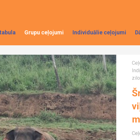
tabula
Grupu ceļojumi
Individuālie ceļojumi
D
Ceļ
Ind
zil
Š
vi
m
Ceļ