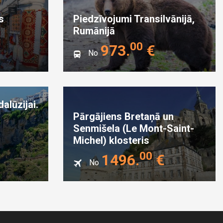
s
Piedzīvojumi Transilvānijā,
Rumānijā
00
973
.
€
No
alūzijai.
Pārgājiens Bretaņā un
s
Senmišela (Le Mont-Saint-
Michel) klosteris
00
1496
.
€
No