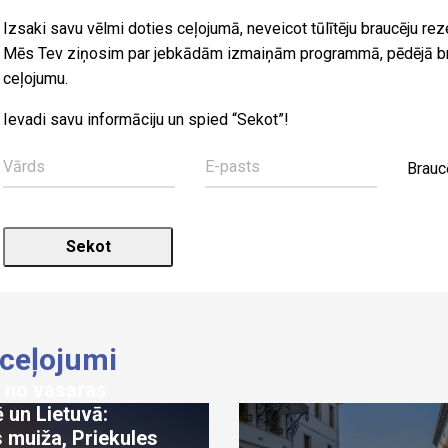
Izsaki savu vēlmi doties ceļojumā, neveicot tūlītēju braucēju reze
Mēs Tev ziņosim par jebkādām izmaiņām programmā, pēdējā brīž
ceļojumu.
Ievadi savu informāciju un spied “Sekot”!
Brauc
 ceļojumi
 no vasaras
 un Lietuvā:
 muiža, Priekules