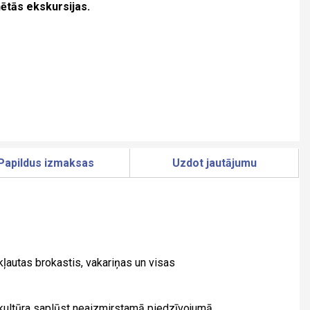
ētās ekskursijas.
Papildus izmaksas
Uzdot jautājumu
kļautas brokastis, vakariņas un visas
n kultūra saplūst neaizmirstamā piedzīvojumā.