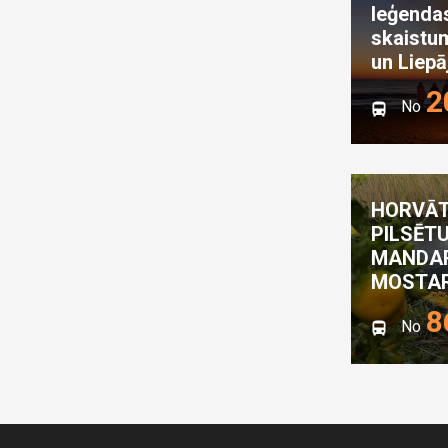
leģenda
skaistu
un Liepā
2
No
HORVĀT
PILSĒT
MANDAR
MOSTAR
8
No