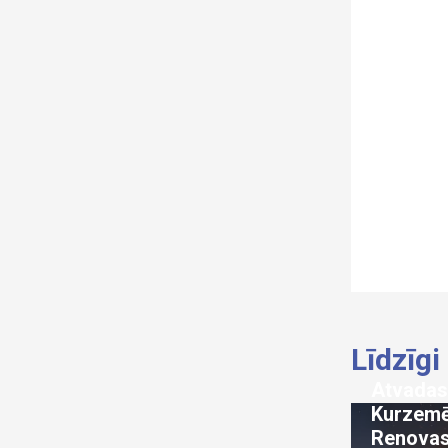
Līdzīgi
Atvadas
Kurzemē
Renovas