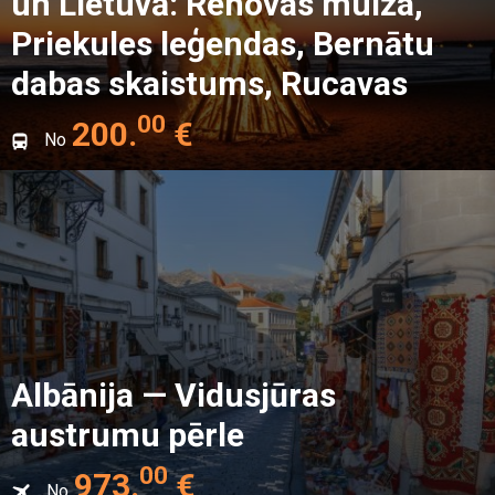
un Lietuvā: Renovas muiža,
Priekules leģendas, Bernātu
dabas skaistums, Rucavas
kultūra un Liepājas jūras
00
200
.
€
No
saulrieti
Albānija — Vidusjūras
austrumu pērle
00
973
.
€
No