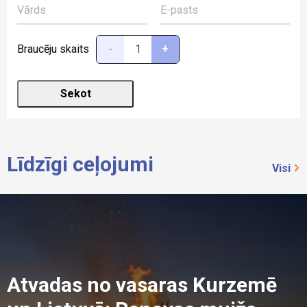
Braucēju skaits
-
+
Līdzīgi ceļojumi
Visi
Atvadas no vasaras Kurzemē