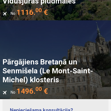
Vidusjūras pludmales
00
1116
.
€
No
Pārgājiens Bretaņā un
Senmišela (Le Mont-Saint-
Michel) klosteris
00
1496
.
€
No
Nepieciešama konsultācija?