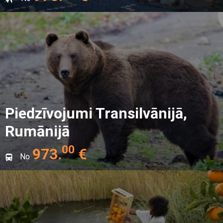
Piedzīvojumi Transilvānijā,
Rumānijā
00
973
.
€
No