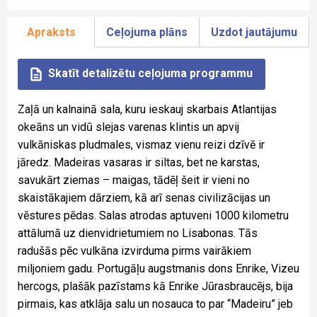
Apraksts
Ceļojuma plāns
Uzdot jautājumu
Skatīt detalizētu ceļojuma programmu
Zaļā un kalnainā sala, kuru ieskauj skarbais Atlantijas
okeāns un vidū slejas varenas klintis un apvij
vulkāniskas pludmales, vismaz vienu reizi dzīvē ir
jāredz. Madeiras vasaras ir siltas, bet ne karstas,
savukārt ziemas – maigas, tādēļ šeit ir vieni no
skaistākajiem dārziem, kā arī senas civilizācijas un
vēstures pēdas. Salas atrodas aptuveni 1000 kilometru
attālumā uz dienvidrietumiem no Lisabonas. Tās
radušās pēc vulkāna izvirduma pirms vairākiem
miljoniem gadu. Portugāļu augstmanis dons Enrike, Vizeu
hercogs, plašāk pazīstams kā Enrike Jūrasbraucējs, bija
pirmais, kas atklāja salu un nosauca to par “Madeiru” jeb