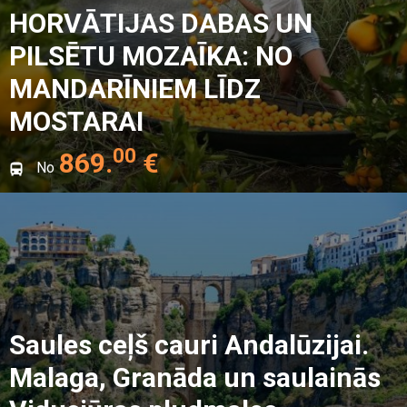
HORVĀTIJAS DABAS UN
PILSĒTU MOZAĪKA: NO
MANDARĪNIEM LĪDZ
MOSTARAI
00
869
.
€
No
Saules ceļš cauri Andalūzijai.
Malaga, Granāda un saulainās