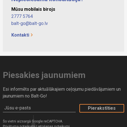
Mūsu mobilais birojs
2777 5764
balt-go@balt-go.lv
Kontakti
Piesakies jaunumiem
Esi informēts par aktuālākajiem ceļojumu piedāvājumiem un
jaunumiem no Balt-Go!
Jūsu e-pasts
Šo vietni aizsargā Google reCAPTCHA.
Privātuma noteikumi
Lietošanas noteikumi