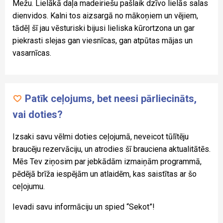
Mežu. Lielākā daļa madeiriešu pašlaik dzīvo lielās salas
dienvidos. Kalni tos aizsargā no mākoņiem un vējiem,
tādēļ šī jau vēsturiski bijusi lieliska kūrortzona un gar
piekrasti slejas gan viesnīcas, gan atpūtas mājas un
vasarnīcas.
Patīk ceļojums, bet neesi pārliecināts,
vai doties?
Izsaki savu vēlmi doties ceļojumā, neveicot tūlītēju
braucēju rezervāciju, un atrodies šī brauciena aktualitātēs.
Mēs Tev ziņosim par jebkādām izmaiņām programmā,
pēdējā brīža iespējām un atlaidēm, kas saistītas ar šo
ceļojumu.
Ievadi savu informāciju un spied “Sekot”!