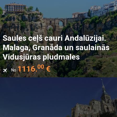
Saules ceļš cauri Andalūzijai.
Malaga, Granāda un saulainās
Vidusjūras pludmales
00
1116
.
€
No