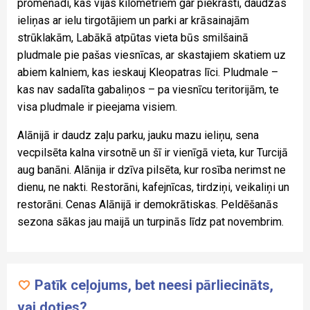
promenādi, kas vijas kilometriem gar piekrasti, daudzās
ieliņas ar ielu tirgotājiem un parki ar krāsainajām
strūklakām, Labākā atpūtas vieta būs smilšainā
pludmale pie pašas viesnīcas, ar skastajiem skatiem uz
abiem kalniem, kas ieskauj Kleopatras līci. Pludmale –
kas nav sadalīta gabaliņos – pa viesnīcu teritorijām, te
visa pludmale ir pieejama visiem.
Alānijā ir daudz zaļu parku, jauku mazu ieliņu, sena
vecpilsēta kalna virsotnē un šī ir vienīgā vieta, kur Turcijā
aug banāni. Alānija ir dzīva pilsēta, kur rosība nerimst ne
dienu, ne nakti. Restorāni, kafejnīcas, tirdziņi, veikaliņi un
restorāni. Cenas Alānijā ir demokrātiskas. Peldēšanās
sezona sākas jau maijā un turpinās līdz pat novembrim.
Patīk ceļojums, bet neesi pārliecināts,
vai doties?