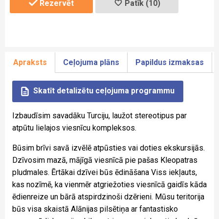
Rezervēt
Patīk (10)
Apraksts
Ceļojuma plāns
Papildus izmaksas
Skatīt detalizētu ceļojuma programmu
Izbaudīsim savadāku Turciju, laužot stereotipus par
atpūtu lielajos viesnīcu kompleksos.
Būsim brīvi savā izvēlē atpūsties vai doties ekskursijās.
Dzīvosim mazā, mājīgā viesnīcā pie pašas Kleopatras
pludmales. Ērtākai dzīvei būs ēdināšana Viss iekļauts,
kas nozīmē, ka vienmēr atgriežoties viesnīcā gaidīs kāda
ēdienreize un bārā atspirdzinoši dzērieni. Mūsu teritorija
būs visa skaistā Alānijas pilsētiņa ar fantastisko