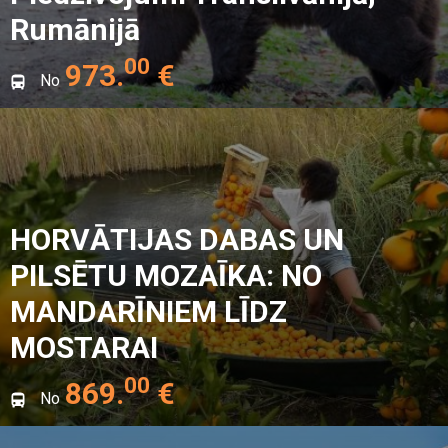
Rumānijā
00
973
.
€
No
HORVĀTIJAS DABAS UN
PILSĒTU MOZAĪKA: NO
MANDARĪNIEM LĪDZ
MOSTARAI
00
869
.
€
No