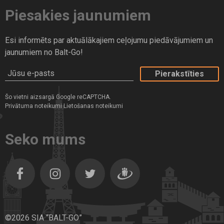
Piesakies jaunumiem
Esi informēts par aktuālākajiem ceļojumu piedāvājumiem un
jaunumiem no Balt-Go!
Jūsu e-pasts
Šo vietni aizsargā Google reCAPTCHA.
Privātuma noteikumi
Lietošanas noteikumi
Seko mums
Facebook
Instagram
Twitter
Dragiem.lv
©2026 SIA “BALT-GO”