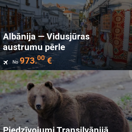
Albānija — Vidusjūras
austrumu pērle
00
973
.
€
No
Piedzīvojumi Transilvānijā,