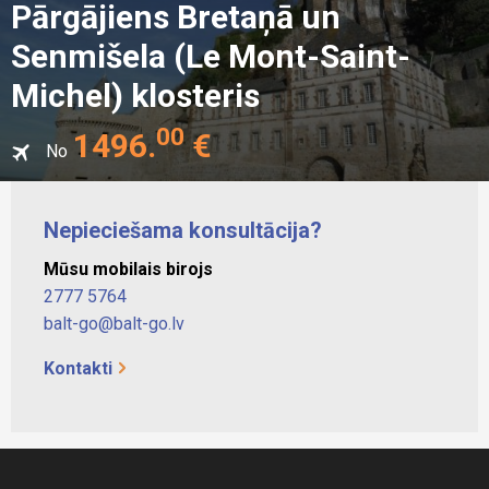
Pārgājiens Bretaņā un
Senmišela (Le Mont-Saint-
Michel) klosteris
00
1496
.
€
No
Nepieciešama konsultācija?
Mūsu mobilais birojs
2777 5764
balt-go@balt-go.lv
Kontakti