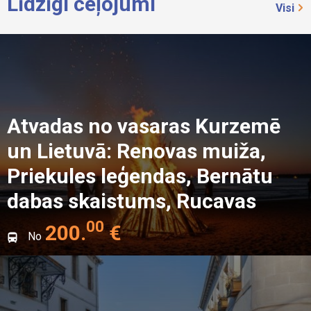
Līdzīgi ceļojumi
Visi
Atvadas no vasaras Kurzemē
un Lietuvā: Renovas muiža,
Priekules leģendas, Bernātu
dabas skaistums, Rucavas
kultūra un Liepājas jūras
00
200
.
€
No
saulrieti