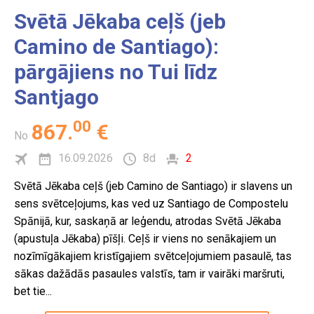
Svētā Jēkaba ceļš (jeb
Camino de Santiago):
pārgājiens no Tui līdz
Santjago
00
867
.
€
No
16.09.2026
8d
2
Svētā Jēkaba ceļš (jeb Camino de Santiago) ir slavens un
sens svētceļojums, kas ved uz Santiago de Compostelu
Spānijā, kur, saskaņā ar leģendu, atrodas Svētā Jēkaba
(apustuļa Jēkaba) pīšļi. Ceļš ir viens no senākajiem un
nozīmīgākajiem kristīgajiem svētceļojumiem pasaulē, tas
sākas dažādās pasaules valstīs, tam ir vairāki maršruti,
bet tie...