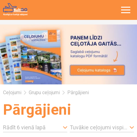
Ceļojumi
Grupu ceļojumi
Pārgājieni
Pārgājieni
Rādīt vienā lapā
Rādīt 6 vienā lapā
Tuvākie ceļojumi vispirms