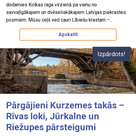
dodamies Kolkas raga virzienā pa vienu no
savvaļīgākajiem un dvēseliskākajiem Latvijas piekrastes
posmiem. Mūsu ceļš ved cauri Lībiešu krastam –...
Apskatīt
Izpārdots!
Pārgājieni Kurzemes takās –
Rīvas loki, Jūrkalne un
Riežupes pārsteigumi