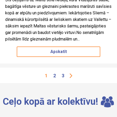
bagātīga vēsture un gleznaini piekrastes maršruti savīsies
kopā ar atpūtu un piedzīvojumiem. Iekārtojoties Sliemā –
dinamiskā kūrortpilsētā ar lieliskiem skatiem uz Vallettu –
sāksim iepazīt Maltas vēsturisko šarmu, pastaigājoties
gar promenādi un baudot vietējo virtuvi.No senatnīgām
pilsētām līdz gleznainām pludmalēm un...
Apskatīt
1
2
3
→
Ceļo kopā ar kolektīvu!