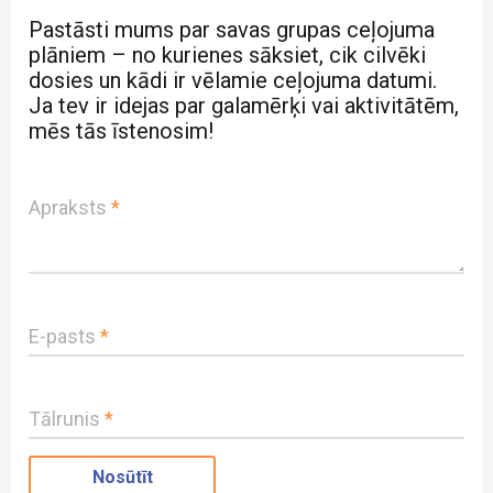
Pastāsti mums par savas grupas ceļojuma
plāniem – no kurienes sāksiet, cik cilvēki
dosies un kādi ir vēlamie ceļojuma datumi.
Ja tev ir idejas par galamērķi vai aktivitātēm,
mēs tās īstenosim!
Apraksts
*
E-pasts
*
Tālrunis
*