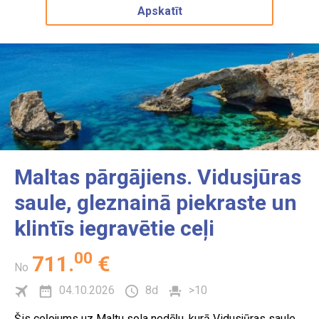
Apskatīt
Maltas pārgājiens. Vidusjūras
saule, gleznainā piekraste un
klintīs iegravētie ceļi
00
711
.
€
No
04.10.2026
8d
>10
Šis ceļojums uz Maltu sola nedēļu, kurā Vidusjūras saule,