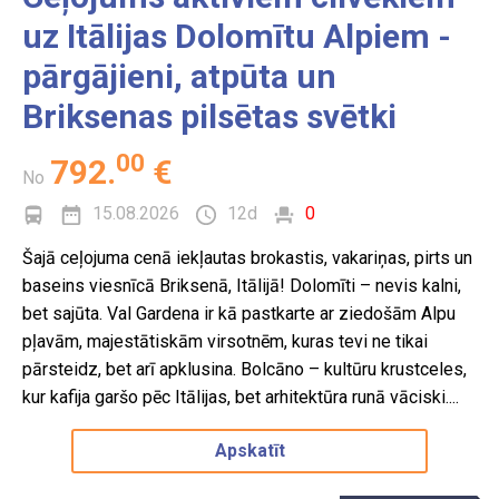
Ķīna
Dārzi
uz Itālijas Dolomītu Alpiem -
Kipra
Parki
pārgājieni, atpūta un
Kostarika
Briksenas pilsētas svētki
Latvija
00
Lielbritānija
792
.
€
No
Lietuva
15.08.2026
12d
0
Malta
Šajā ceļojuma cenā iekļautas brokastis, vakariņas, pirts un
Norvēģija
baseins viesnīcā Briksenā, Itālijā! Dolomīti – nevis kalni,
bet sajūta. Val Gardena ir kā pastkarte ar ziedošām Alpu
Paragvaja
pļavām, majestātiskām virsotnēm, kuras tevi ne tikai
Peru
pārsteidz, bet arī apklusina. Bolcāno – kultūru krustceles,
Polija
kur kafija garšo pēc Itālijas, bet arhitektūra runā vāciski....
Portugāle
Apskatīt
Rumānija