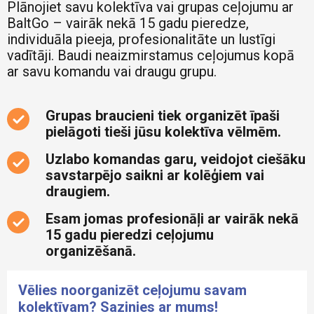
Plānojiet savu kolektīva vai grupas ceļojumu ar
BaltGo – vairāk nekā 15 gadu pieredze,
individuāla pieeja, profesionalitāte un lustīgi
vadītāji. Baudi neaizmirstamus ceļojumus kopā
ar savu komandu vai draugu grupu.
Grupas braucieni tiek organizēt īpaši
pielāgoti tieši jūsu kolektīva vēlmēm.
Uzlabo komandas garu, veidojot ciešāku
savstarpējo saikni ar kolēģiem vai
draugiem.
Esam jomas profesionāļi ar vairāk nekā
15 gadu pieredzi ceļojumu
organizēšanā.
Vēlies noorganizēt ceļojumu savam
kolektīvam? Sazinies ar mums!