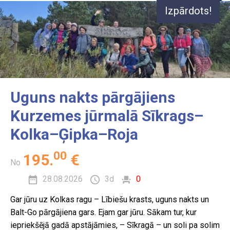
Slovākija
Izpārdots!
Somija
Spānija
Šrilanka
Šveice
Uguns nakts pārgājiens
Tanzānija
Kurzemes jūrmalā Sīkrags–
Turcija
Kolka–Ģipka–Roja
Vācija
Vjetnama
00
195
.
€
No
Zanzibāra
28.08.2026
3d
0
Zviedrija
Gar jūru uz Kolkas ragu – Lībiešu krasts, uguns nakts un
Balt-Go pārgājiena gars. Ejam gar jūru. Sākam tur, kur
iepriekšējā gadā apstājāmies, – Sīkragā – un soli pa solim