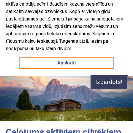
Daba
aktīva ceļotāja acīm! Baudīsim kazahu viesmīlību un
Cena
Bosnija un Hercegovina
satiksim savvaļas dzīvniekus. Kopā ar vietējo gidu
Kultūra
pastaigāsimies gar Ziemeļu Tjanšaņa kalnu sniegotajiem
Brazīlija
0 €
4627 €
Pārgājieni
ledājiem vasaras vidū, izjutīsim senu mežu vēsumu un
Atlasīt
Čehija
Piedzīvojumi
apbrīnosim reģiona lielāko ūdenskritumu. Sagaidīsim
Eiropa
rītausmu kalnu ieskautajā Turgenas aizā, iesim pa
Pilsētas
noslēpumainu taku starp diviem...
Francija
Rādīt vairāk
Pludmale
Grieķija
Apskatīt
Slēpošana
Horvātija
SPA
Izpārdots!
Igaunija
Svētceļojumi
Indonēzija
Teātri
Islande
Koncerti
Itālija
Bērniem
Kazahstāna
Gardēžiem
Ceļojums aktīviem cilvēkiem