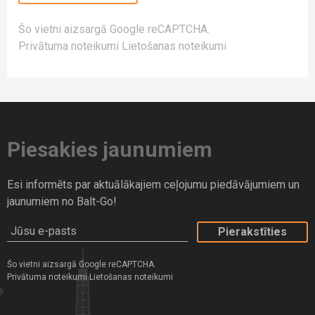
Šo vietni aizsargā Google reCAPTCHA.
Privātuma noteikumi
Lietošanas noteikumi
Piesakies jaunumiem
Esi informēts par aktuālākajiem ceļojumu piedāvājumiem un
jaunumiem no Balt-Go!
Jūsu e-pasts
Šo vietni aizsargā Google reCAPTCHA.
Privātuma noteikumi
Lietošanas noteikumi