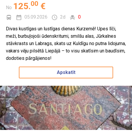
00
125
.
€
No
05.09.2026
2d
0
Divas kustīgas un lustīgas dienas Kurzemē! Upes līči,
meži, burbuļojoši ūdenskritumi, smilšu alas, Jūrkalnes
stāvkrasts un Labrags, skats uz Kuldīgu no putna lidojuma,
vakars vēju pilsētā Liepājā – to visu skatīsim un baudīsim,
dodoties pārgājienos!
Apskatīt