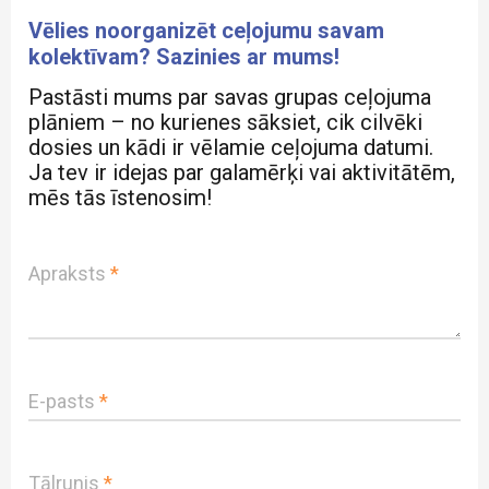
Vēlies noorganizēt ceļojumu savam
kolektīvam? Sazinies ar mums!
Pastāsti mums par savas grupas ceļojuma
plāniem – no kurienes sāksiet, cik cilvēki
dosies un kādi ir vēlamie ceļojuma datumi.
Ja tev ir idejas par galamērķi vai aktivitātēm,
mēs tās īstenosim!
Apraksts
*
E-pasts
*
Tālrunis
*