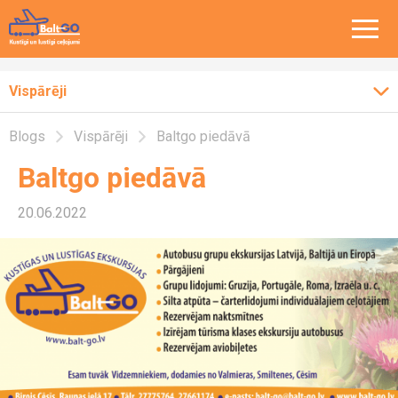
Vispārēji
Blogs
Vispārēji
Baltgo piedāvā
Aktualitātes
Baltgo piedāvā
Balt-Go ceļo
20.06.2022
Vispārēji