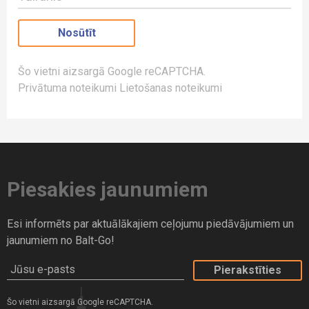
Šo vietni aizsargā Google reCAPTCHA.
Privātuma noteikumi
Lietošanas noteikumi
Piesakies jaunumiem
Esi informēts par aktuālākajiem ceļojumu piedāvājumiem un
jaunumiem no Balt-Go!
Jūsu e-pasts
Šo vietni aizsargā Google reCAPTCHA.