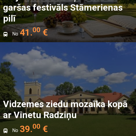
garšas festivāls Stāmerienas
pilī
00
41
.
€
No
Vidzemes ziedu mozaīka kopā
ar Vinetu Radziņu
00
39
.
€
No