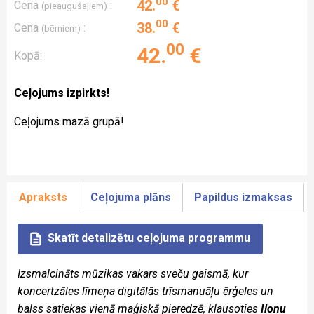
00
42
.
€
Cena
:
(pieaugušajiem)
00
38
.
€
Cena
:
(bērniem)
00
42
.
€
Kopā:
Ceļojums izpirkts!
Ceļojums mazā grupā!
Apraksts
Ceļojuma plāns
Papildus izmaksas
Skatīt detalizētu ceļojuma programmu
Izsmalcināts mūzikas vakars sveču gaismā, kur
koncertzāles līmeņa digitālās trīsmanuāļu ērģeles un
balss satiekas vienā maģiskā pieredzē, klausoties
Ilonu