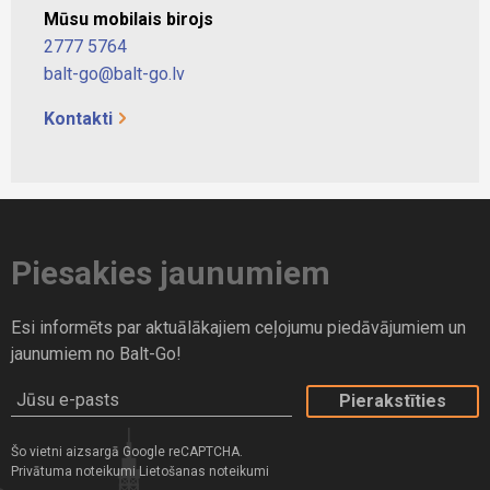
Mūsu mobilais birojs
2777 5764
balt-go@balt-go.lv
Kontakti
Piesakies jaunumiem
Esi informēts par aktuālākajiem ceļojumu piedāvājumiem un
jaunumiem no Balt-Go!
Jūsu e-pasts
Šo vietni aizsargā Google reCAPTCHA.
Privātuma noteikumi
Lietošanas noteikumi