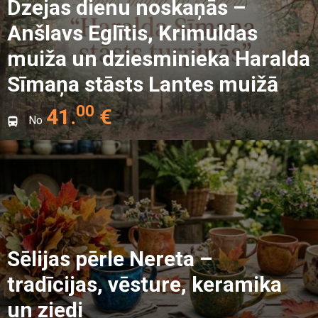
Dzejas dienu noskaņās –
Anšlavs Eglītis, Krimuldas
muiža un dziesminieka Haralda
Sīmaņa stāsts Lantes muižā
00
41
.
€
No
Sēlijas pērle Nereta –
tradīcijas, vēsture, keramika
un ziedi