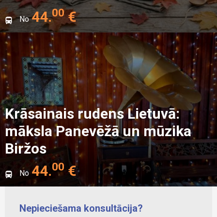
00
44
.
€
No
Krāsainais rudens Lietuvā:
māksla Panevēžā un mūzika
Biržos
00
44
.
€
No
Nepieciešama konsultācija?