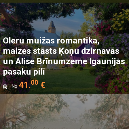
Oleru muižas romantika,
maizes stāsts Ķoņu dzirnavās
un Alise Brīnumzeme Igaunijas
pasaku pilī
00
41
.
€
No