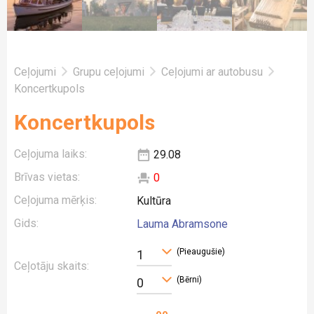
Ceļojumi
Grupu ceļojumi
Ceļojumi ar autobusu
Koncertkupols
Koncertkupols
Ceļojuma laiks:
29.08
Brīvas vietas:
0
Ceļojuma mērķis:
Kultūra
Gids:
Lauma Abramsone
(Pieaugušie)
1
Ceļotāju skaits:
(Bērni)
0