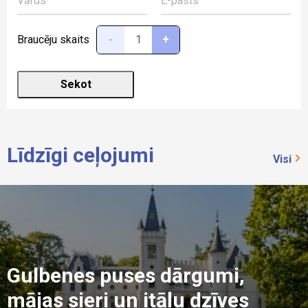
Braucēju skaits
-
+
Līdzīgi ceļojumi
Visi
Gulbenes puses dārgumi,
mājas sieri un itāļu dzīves