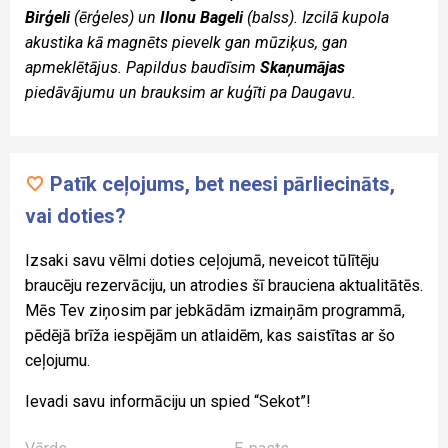
Birģeli
(ērģeles)
un
Ilonu Bageli
(balss).
Izcilā kupola
akustika kā magnēts pievelk gan mūziķus, gan
apmeklētājus. Papildus baudīsim
Skaņumājas
piedāvājumu un brauksim ar kuģīti pa Daugavu.
Patīk ceļojums, bet neesi pārliecināts,
vai doties?
Izsaki savu vēlmi doties ceļojumā, neveicot tūlītēju
braucēju rezervāciju, un atrodies šī brauciena aktualitātēs.
Mēs Tev ziņosim par jebkādām izmaiņām programmā,
pēdējā brīža iespējām un atlaidēm, kas saistītas ar šo
ceļojumu.
Ievadi savu informāciju un spied “Sekot”!