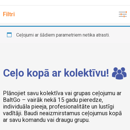
Filtri
Ceļojuma ilgums
Ceļojumi ar šādiem parametriem netika atrasti.
Vienas dienas ceļojumi
Transporta veids
Divu dienu ceļojumi
Ar autobusu
Vairāku dienu ceļojumi
Valsts
Ceļo kopā ar kolektīvu!
Avio ceļojumi
Albānija
Kruīzs
Vēlamais ceļojuma datums
Amerika
Plānojiet savu kolektīva vai grupas ceļojumu ar
BaltGo – vairāk nekā 15 gadu pieredze,
Argentīna
Pieejamās brīvās vietas
individuāla pieeja, profesionalitāte un lustīgi
No
Līdz
Austrija
vadītāji. Baudi neaizmirstamus ceļojumus kopā
0
0
44
ar savu komandu vai draugu grupu.
Ceļojuma mērķis
Azerbaidžāna
Rādīt vairāk