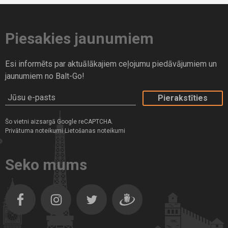
Somija
Spānija
Piesakies jaunumiem
Šrilanka
Šveice
Esi informēts par aktuālākajiem ceļojumu piedāvājumiem un
jaunumiem no Balt-Go!
Tanzānija
Jūsu e-pasts
Turcija
Vācija
Šo vietni aizsargā Google reCAPTCHA.
Privātuma noteikumi
Vjetnama
Lietošanas noteikumi
Zanzibāra
Seko mums
Zviedrija
Facebook
Instagram
Twitter
Dragiem.lv