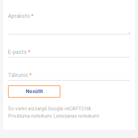
Kipra
Dārzi
Kostarika
Apraksts
Parki
*
Latvija
Lielbritānija
Lietuva
E-pasts
*
Malta
Norvēģija
Tālrunis
*
Paragvaja
Peru
Polija
Šo vietni aizsargā Google reCAPTCHA.
Portugāle
Privātuma noteikumi
Lietošanas noteikumi
Rumānija
Slovākija