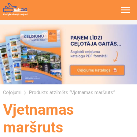
Ceļojumi
Produkts atzīmēts “Vjetnamas maršruts”
Vjetnamas
maršruts