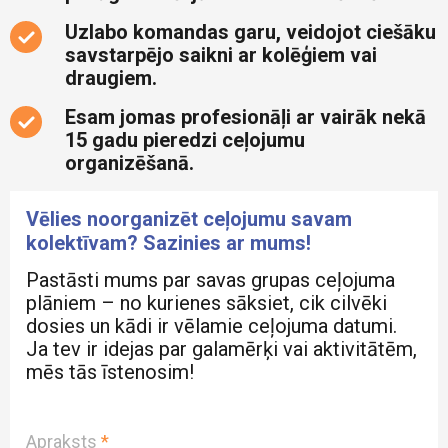
Brazīlija
0 €
4627 €
Pārgājieni
Uzlabo komandas garu, veidojot ciešāku
Atlasīt
Čehija
savstarpējo saikni ar kolēģiem vai
Piedzīvojumi
draugiem.
Eiropa
Pilsētas
Esam jomas profesionāļi ar vairāk nekā
Francija
Rādīt vairāk
Pludmale
15 gadu pieredzi ceļojumu
Grieķija
Slēpošana
organizēšanā.
Horvātija
SPA
Vēlies noorganizēt ceļojumu savam
Igaunija
Svētceļojumi
kolektīvam? Sazinies ar mums!
Indonēzija
Teātri
Pastāsti mums par savas grupas ceļojuma
Islande
plāniem – no kurienes sāksiet, cik cilvēki
Koncerti
dosies un kādi ir vēlamie ceļojuma datumi.
Itālija
Bērniem
Ja tev ir idejas par galamērķi vai aktivitātēm,
Kazahstāna
mēs tās īstenosim!
Gardēžiem
Ķīna
Dārzi
Kipra
Apraksts
Parki
*