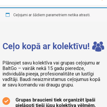
Ceļojuma ilgums
Ceļojumi ar šādiem parametriem netika atrasti.
Vienas dienas ceļojumi
Transporta veids
Divu dienu ceļojumi
Ar autobusu
Vairāku dienu ceļojumi
Valsts
Ceļo kopā ar kolektīvu!
Avio ceļojumi
Albānija
Kruīzs
Vēlamais ceļojuma datums
Amerika
Plānojiet savu kolektīva vai grupas ceļojumu ar
BaltGo – vairāk nekā 15 gadu pieredze,
Argentīna
Pieejamās brīvās vietas
individuāla pieeja, profesionalitāte un lustīgi
No
Līdz
Austrija
vadītāji. Baudi neaizmirstamus ceļojumus kopā
0
0
44
ar savu komandu vai draugu grupu.
Ceļojuma mērķis
Azerbaidžāna
Rādīt vairāk
Baltija
Daba
Cena
Grupas braucieni tiek organizēt īpaši
Bosnija un Hercegovina
Kultūra
pielāgoti tieši jūsu kolektīva vēlmēm.