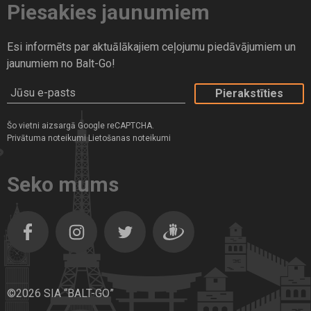
Piesakies jaunumiem
Spānija
Šrilanka
Esi informēts par aktuālākajiem ceļojumu piedāvājumiem un
jaunumiem no Balt-Go!
Šveice
Jūsu e-pasts
Tanzānija
Turcija
Šo vietni aizsargā Google reCAPTCHA.
Privātuma noteikumi
Vācija
Lietošanas noteikumi
Vjetnama
Seko mums
Zanzibāra
Zviedrija
Facebook
Instagram
Twitter
Dragiem.lv
©2026 SIA “BALT-GO”