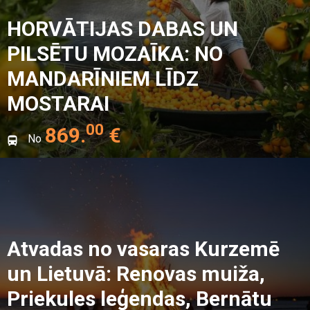
HORVĀTIJAS DABAS UN
PILSĒTU MOZAĪKA: NO
MANDARĪNIEM LĪDZ
MOSTARAI
00
869
.
€
No
Atvadas no vasaras Kurzemē
un Lietuvā: Renovas muiža,
Priekules leģendas, Bernātu