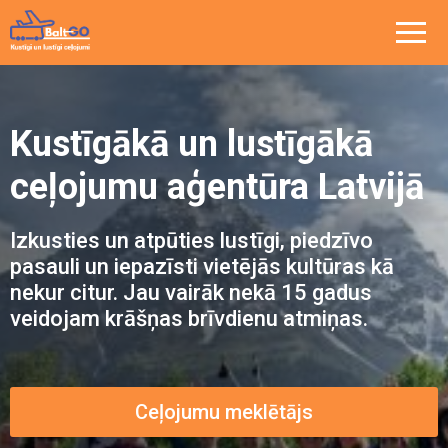
Kustīgākā un lustīgākā
ceļojumu aģentūra Latvijā
Izkusties un atpūties lustīgi, piedzīvo
pasauli un iepazīsti vietējās kultūras kā
nekur citur. Jau vairāk nekā 15 gadus
veidojam krāšņas brīvdienu atmiņas.
Ceļojumu meklētājs