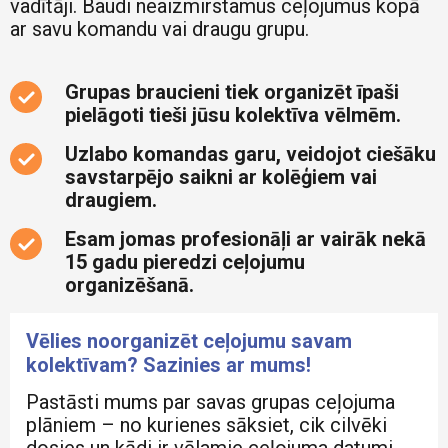
vadītāji. Baudi neaizmirstamus ceļojumus kopā
ar savu komandu vai draugu grupu.
Grupas braucieni tiek organizēt īpaši
pielāgoti tieši jūsu kolektīva vēlmēm.
Uzlabo komandas garu, veidojot ciešāku
savstarpējo saikni ar kolēģiem vai
draugiem.
Esam jomas profesionāļi ar vairāk nekā
15 gadu pieredzi ceļojumu
organizēšanā.
Vēlies noorganizēt ceļojumu savam
kolektīvam? Sazinies ar mums!
Pastāsti mums par savas grupas ceļojuma
plāniem – no kurienes sāksiet, cik cilvēki
dosies un kādi ir vēlamie ceļojuma datumi.