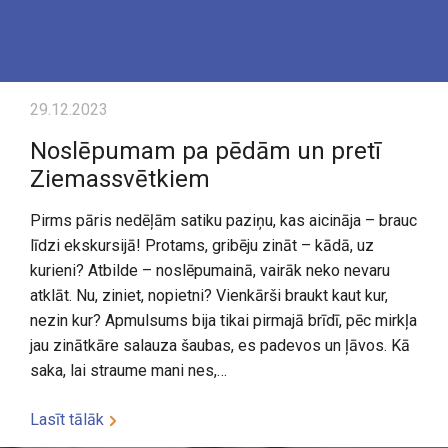
29.12.2023
Noslēpumam pa pēdām un pretī
Ziemassvētkiem
Pirms pāris nedēļām satiku paziņu, kas aicināja – brauc
līdzi ekskursijā! Protams, gribēju zināt – kādā, uz
kurieni? Atbilde – noslēpumainā, vairāk neko nevaru
atklāt. Nu, ziniet, nopietni? Vienkārši braukt kaut kur,
nezin kur? Apmulsums bija tikai pirmajā brīdī, pēc mirkļa
jau zinātkāre salauza šaubas, es padevos un ļāvos. Kā
saka, lai straume mani nes,…
Lasīt tālāk