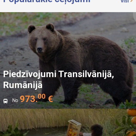
Visi
Piedzīvojumi Transilvānijā,
Rumānijā
00
973
.
€
No