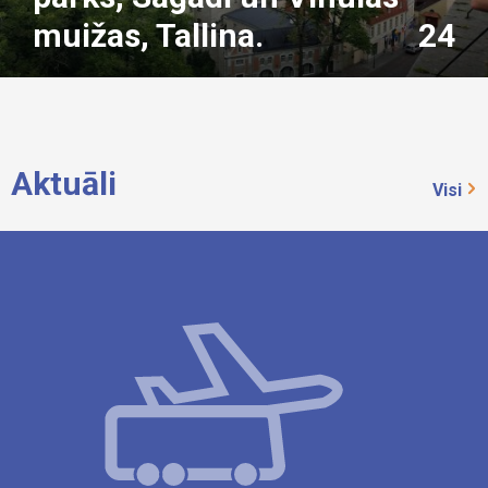
muižas, Tallina.
24
Aktuāli
Visi