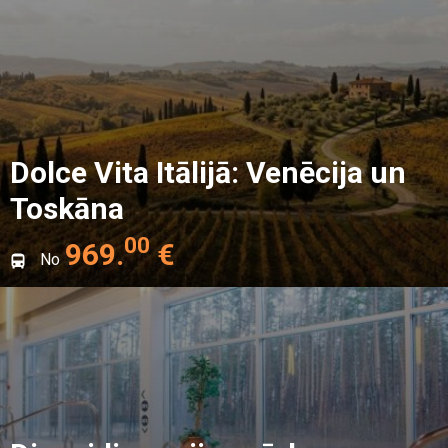
Dolce Vita Itālijā: Venēcija un
Toskāna
00
969
.
€
No