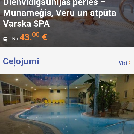
Dienvidigaunijas pērles –
Munameģis, Veru un atpūta
Varska SPA
00
43
.
€
No
Ceļojumi
Visi