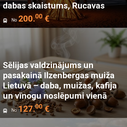
dabas skaistums, Rucavas
kultūra un Liepājas jūras
00
200
.
€
No
saulrieti
Sēlijas valdzinājums un
pasakainā Ilzenbergas muiža
Lietuvā – daba, muižas, kafija
un vīnogu noslēpumi vienā
ceļojumā
00
127
.
€
No