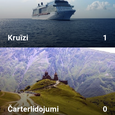
Kruīzi
1
Čarterlidojumi
0