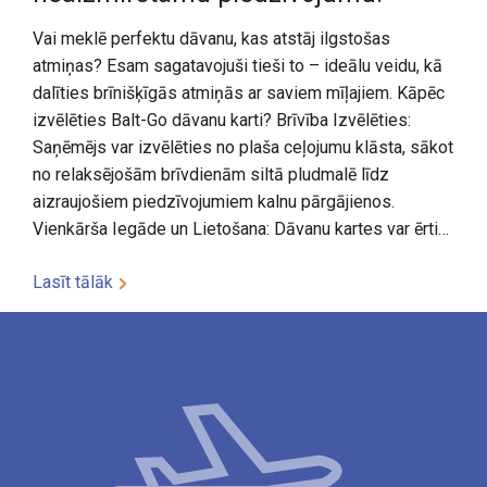
Vai meklē perfektu dāvanu, kas atstāj ilgstošas
atmiņas? Esam sagatavojuši tieši to – ideālu veidu, kā
dalīties brīnišķīgās atmiņās ar saviem mīļajiem. Kāpēc
izvēlēties Balt-Go dāvanu karti? Brīvība Izvēlēties:
Saņēmējs var izvēlēties no plaša ceļojumu klāsta, sākot
no relaksējošām brīvdienām siltā pludmalē līdz
aizraujošiem piedzīvojumiem kalnu pārgājienos.
Vienkārša Iegāde un Lietošana: Dāvanu kartes var ērti…
Lasīt tālāk