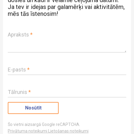
Ja tev ir idejas par galamērķi vai aktivitātēm,
mēs tās īstenosim!
Apraksts
*
E-pasts
*
Tālrunis
*
Šo vietni aizsargā Google reCAPTCHA.
Privātuma noteikumi
Lietošanas noteikumi