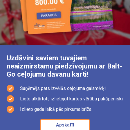
Uzdāvini saviem tuvajiem
neaizmirstamu piedzīvojumu ar Balt-
Go ceļojumu dāvanu karti!
Saņēmējs pats izvēlās ceļojuma galamērķi
Lieto atkārtoti, izlietojot kartes vērtību pakāpeniski
Izlieto gada laikā pēc pirkuma brīža
Apskatīt