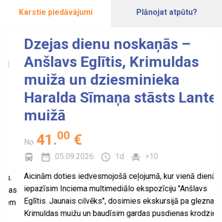
Karstie piedāvājumi
Plānojat atpūtu?
Dzejas dienu noskaņās –
O
Anšlavs Eglītis, Krimuldas
m
muiža un dziesminieka
u
Haralda Sīmaņa stāsts Lantes
I
muižā
N
00
41
.
€
No
05.09.2026
1d
>10
Ie
dā
Aicinām doties iedvesmojošā ceļojumā, kur vienā dienā
ma
iepazīsim Inciema multimediālo ekspozīciju "Anšlavs
s
ka
Eglītis. Jaunais cilvēks", dosimies ekskursijā pa gleznaino
m
pi
Krimuldas muižu un baudīsim gardas pusdienas krodziņā
se