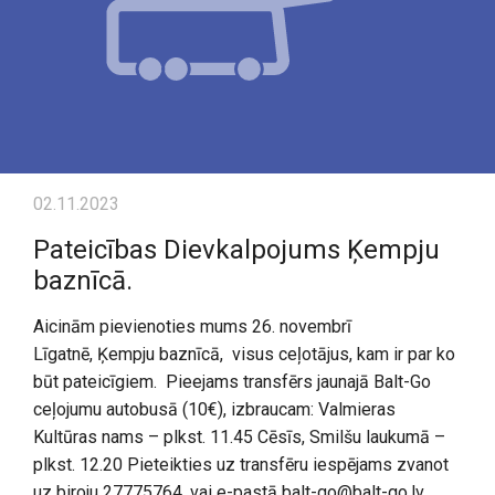
02.11.2023
Pateicības Dievkalpojums Ķempju
baznīcā.
Aicinām pievienoties mums 26. novembrī
Līgatnē, Ķempju baznīcā, visus ceļotājus, kam ir par ko
būt pateicīgiem. Pieejams transfērs jaunajā Balt-Go
ceļojumu autobusā (10€), izbraucam: Valmieras
Kultūras nams – plkst. 11.45 Cēsīs, Smilšu laukumā –
plkst. 12.20 Pieteikties uz transfēru iespējams zvanot
uz biroju 27775764, vai e-pastā balt-go@balt-go.lv,