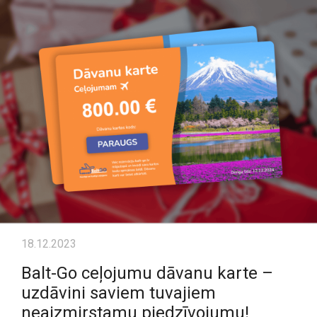
18.12.2023
Balt-Go ceļojumu dāvanu karte –
uzdāvini saviem tuvajiem
neaizmirstamu piedzīvojumu!