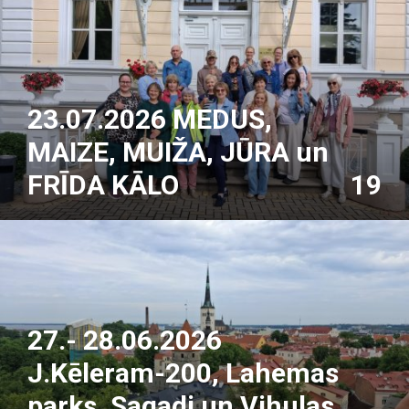
23.07.2026 MEDUS,
MAIZE, MUIŽA, JŪRA un
FRĪDA KĀLO
19
27.- 28.06.2026
J.Kēleram-200, Lahemas
parks, Sagadi un Vihulas