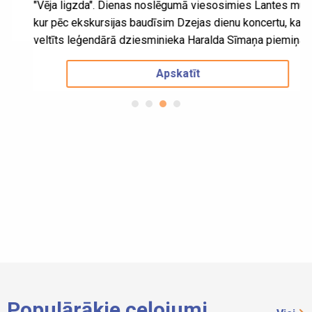
"Vēja ligzda". Dienas noslēgumā viesosimies Lantes muižā,
kur pēc ekskursijas baudīsim Dzejas dienu koncertu, kas
veltīts leģendārā dziesminieka Haralda Sīmaņa piemiņai.
Apskatīt
Populārākie ceļojumi