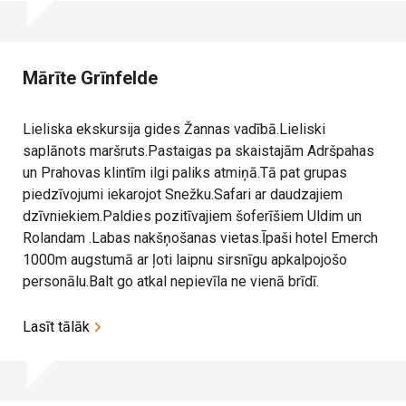
Mārīte Grīnfelde
Lieliska ekskursija gides Žannas vadībā.Lieliski
saplānots maršruts.Pastaigas pa skaistajām Adršpahas
un Prahovas klintīm ilgi paliks atmiņā.Tā pat grupas
piedzīvojumi iekarojot Snežku.Safari ar daudzajiem
dzīvniekiem.Paldies pozitīvajiem šoferīšiem Uldim un
Rolandam .Labas nakšņošanas vietas.Īpaši hotel Emerch
1000m augstumā ar ļoti laipnu sirsnīgu apkalpojošo
personālu.Balt go atkal nepievīla ne vienā brīdī.
Lasīt tālāk